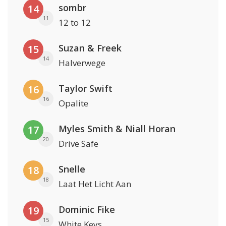
sombr
14
11
12 to 12
Suzan & Freek
15
14
Halverwege
Taylor Swift
16
16
Opalite
Myles Smith & Niall Horan
17
20
Drive Safe
Snelle
18
18
Laat Het Licht Aan
Dominic Fike
19
15
White Keys