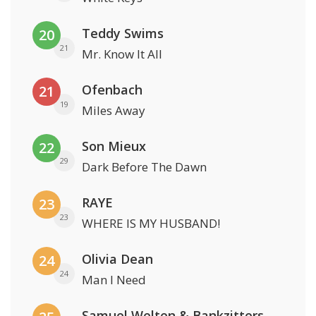
Teddy Swims
20
21
Mr. Know It All
Ofenbach
21
19
Miles Away
Son Mieux
22
29
Dark Before The Dawn
RAYE
23
23
WHERE IS MY HUSBAND!
Olivia Dean
24
24
Man I Need
Samuel Welten & Bankzitters