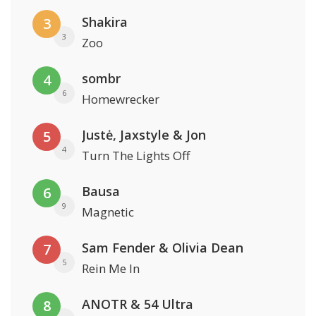
Shakira
3
3
Zoo
sombr
4
6
Homewrecker
Justė, Jaxstyle & Jon
5
4
Turn The Lights Off
Bausa
6
9
Magnetic
Sam Fender & Olivia Dean
7
5
Rein Me In
ANOTR & 54 Ultra
8