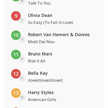
10
Talk To You
Olivia Dean
9
7
So Easy (To Fall In Love)
Robert Van Hemert & Donnie
10
17
Moët Dat Nou
Bruno Mars
11
12
Risk It All
Bella Kay
12
8
iloveitiloveitiloveit
Harry Styles
13
13
American Girls