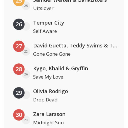
25
25
Uitslover
Temper City
26
Self Aware
David Guetta, Teddy Swims & Tones And I
27
22
Gone Gone Gone
Kygo, Khalid & Gryffin
28
26
Save My Love
Olivia Rodrigo
29
Drop Dead
Zara Larsson
30
28
Midnight Sun