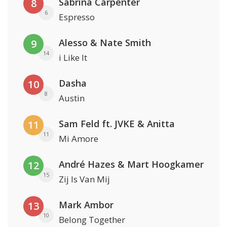
Sabrina Carpenter
8
6
Espresso
Alesso & Nate Smith
9
14
i Like It
Dasha
10
8
Austin
Sam Feld ft. JVKE & Anitta
11
11
Mi Amore
André Hazes & Mart Hoogkamer
12
15
Zij Is Van Mij
Mark Ambor
13
10
Belong Together