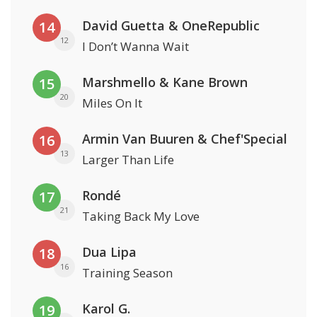
David Guetta & OneRepublic
14
12
I Don’t Wanna Wait
Marshmello & Kane Brown
15
20
Miles On It
Armin Van Buuren & Chef'Special
16
13
Larger Than Life
Rondé
17
21
Taking Back My Love
Dua Lipa
18
16
Training Season
Karol G.
19