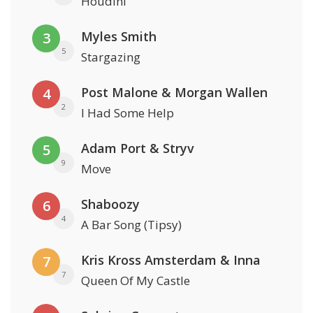
Houdini
Myles Smith
3
5
Stargazing
Post Malone & Morgan Wallen
4
2
I Had Some Help
Adam Port & Stryv
5
9
Move
Shaboozy
6
4
A Bar Song (Tipsy)
Kris Kross Amsterdam & Inna
7
7
Queen Of My Castle