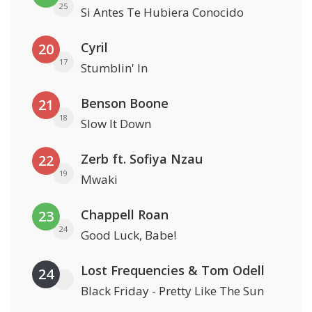
25
Si Antes Te Hubiera Conocido
Cyril
20
17
Stumblin' In
Benson Boone
21
18
Slow It Down
Zerb ft. Sofiya Nzau
22
19
Mwaki
Chappell Roan
23
24
Good Luck, Babe!
Lost Frequencies & Tom Odell
24
Black Friday - Pretty Like The Sun