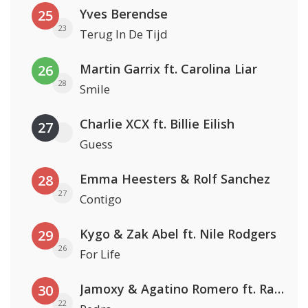
Yves Berendse
25
23
Terug In De Tijd
Martin Garrix ft. Carolina Liar
26
28
Smile
Charlie XCX ft. Billie Eilish
27
Guess
Emma Heesters & Rolf Sanchez
28
27
Contigo
Kygo & Zak Abel ft. Nile Rodgers
29
26
For Life
Jamoxy & Agatino Romero ft. Raffaella Carrà
30
22