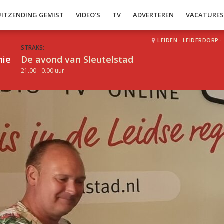
UITZENDING GEMIST
VIDEO’S
TV
ADVERTEREN
VACATURE
LEIDEN
·
LEIDERDORP
·
STRAKS:
hie
De avond van Sleutelstad
21.00 - 0.00 uur