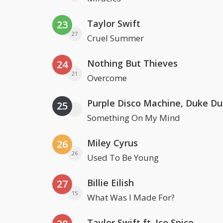
Taylor Swift
23
27
Cruel Summer
Nothing But Thieves
24
21
Overcome
25
Something On My Mind
Miley Cyrus
26
26
Used To Be Young
Billie Eilish
27
15
What Was I Made For?
Taylor Swift ft. Ice Spice