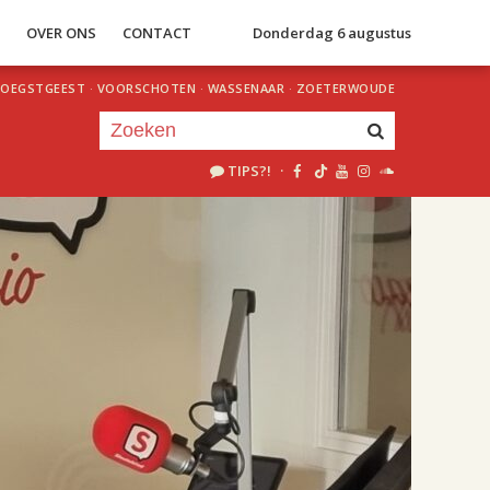
S
OVER ONS
CONTACT
Donderdag 6 augustus
OEGSTGEEST
·
VOORSCHOTEN
·
WASSENAAR
·
ZOETERWOUDE
TIPS?!
·
Je luistert nu naar
uur 1 van 2
«
Vorig uur
Volgend uur
»
18.00