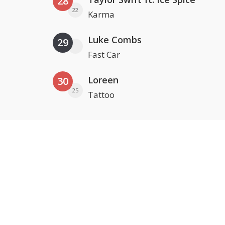
28
22
Karma
Luke Combs
29
Fast Car
Loreen
30
25
Tattoo