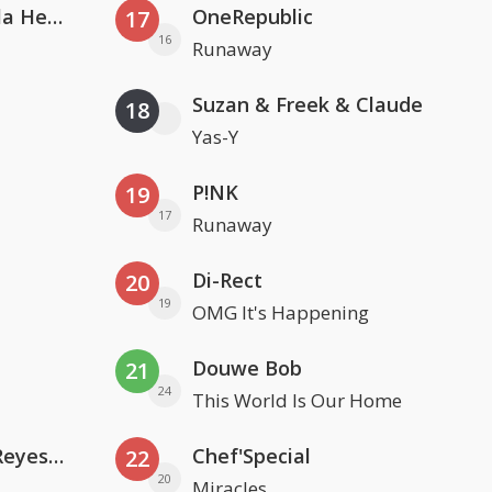
Nathan Dawe, Joel Corry & Ella Henderson
OneRepublic
17
16
Runaway
Suzan & Freek & Claude
18
Yas-Y
P!NK
19
17
Runaway
Di-Rect
20
19
OMG It's Happening
Douwe Bob
21
24
This World Is Our Home
Kris Kross Amsterdam. Sofia Reyes & Tinie Tempah
Chef'Special
22
20
Miracles