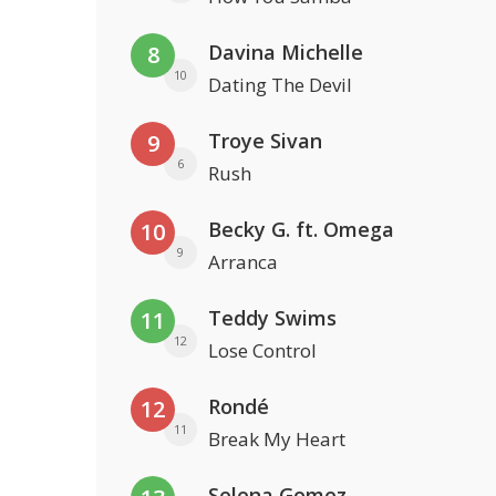
Davina Michelle
8
10
Dating The Devil
Troye Sivan
9
6
Rush
Becky G. ft. Omega
10
9
Arranca
Teddy Swims
11
12
Lose Control
Rondé
12
11
Break My Heart
Selena Gomez