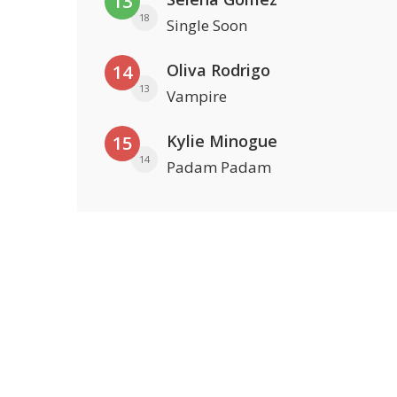
13
18
Single Soon
Oliva Rodrigo
14
13
Vampire
Kylie Minogue
15
14
Padam Padam