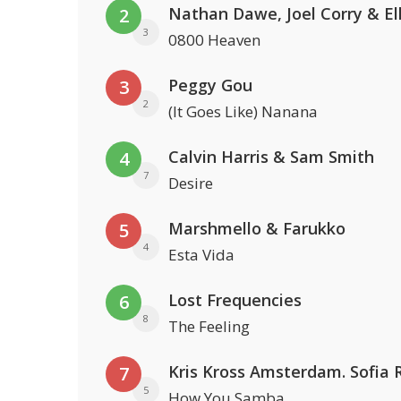
2
3
0800 Heaven
Peggy Gou
3
2
(It Goes Like) Nanana
Calvin Harris & Sam Smith
4
7
Desire
Marshmello & Farukko
5
4
Esta Vida
Lost Frequencies
6
8
The Feeling
7
5
How You Samba