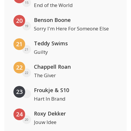
15
End of the World
Benson Boone
20
19
Sorry I'm Here For Someone Else
Teddy Swims
21
21
Guilty
Chappell Roan
22
22
The Giver
Froukje & S10
23
Hart In Brand
Roxy Dekker
24
20
Jouw Idee