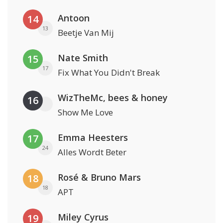
Antoon
14
13
Beetje Van Mij
Nate Smith
15
17
Fix What You Didn't Break
WizTheMc, bees & honey
16
Show Me Love
Emma Heesters
17
24
Alles Wordt Beter
Rosé & Bruno Mars
18
18
APT
Miley Cyrus
19