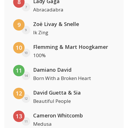
Lady Gaga
8
7
Abracadabra
Zoë Livay & Snelle
9
9
Ik Zing
Flemming & Mart Hoogkamer
10
10
100%
Damiano David
11
14
Born With a Broken Heart
David Guetta & Sia
12
12
Beautiful People
Cameron Whitcomb
13
11
Medusa