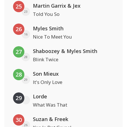
Martin Garrix & Jex
25
23
Told You So
Myles Smith
26
16
Nice To Meet You
Shaboozey & Myles Smith
27
28
Blink Twice
Son Mieux
28
29
It's Only Love
Lorde
29
What Was That
Suzan & Freek
30
26