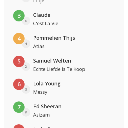
Lotje
Claude
3
6
C'est La Vie
Pommelien Thijs
4
4
Atlas
Samuel Welten
5
2
Echte Liefde Is Te Koop
Lola Young
6
5
Messy
Ed Sheeran
7
8
Azizam