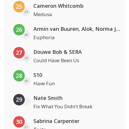
Cameron Whitcomb
25
25
Medusa
Armin van Buuren, Alok, Norma Jean Martine & LAWRENT
26
28
Euphoria
Douwe Bob & SERA
27
26
Could Have Been Us
S10
28
29
Have Fun
Nate Smith
29
Fix What You Didn't Break
Sabrina Carpenter
30
21