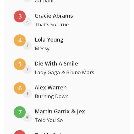
Ga Dan!
Gracie Abrams
3
2
That's So True
Lola Young
4
4
Messy
Die With A Smile
5
5
Lady Gaga & Bruno Mars
Alex Warren
6
6
Burning Down
Martin Garrix & Jex
7
9
Told You So