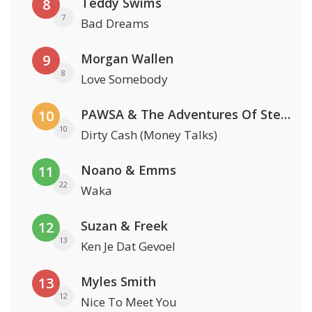
Teddy Swims
8
7
Bad Dreams
Morgan Wallen
9
8
Love Somebody
PAWSA & The Adventures Of Stevie V
10
10
Dirty Cash (Money Talks)
Noano & Emms
11
22
Waka
Suzan & Freek
12
13
Ken Je Dat Gevoel
Myles Smith
13
12
Nice To Meet You