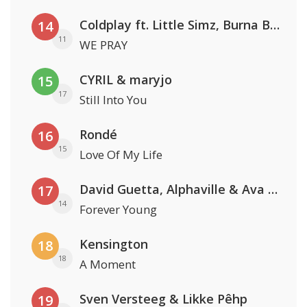
Coldplay ft. Little Simz, Burna Boy, Elyanna & Tini
14
11
WE PRAY
CYRIL & maryjo
15
17
Still Into You
Rondé
16
15
Love Of My Life
David Guetta, Alphaville & Ava Max
17
14
Forever Young
Kensington
18
18
A Moment
Sven Versteeg & Likke Pêhp
19