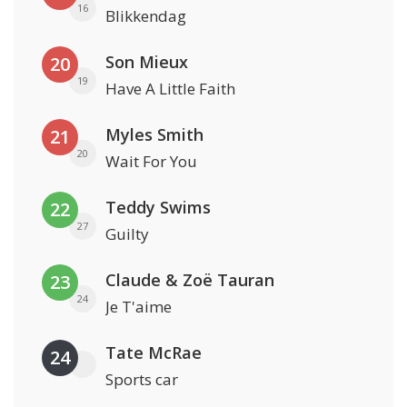
16
Blikkendag
Son Mieux
20
19
Have A Little Faith
Myles Smith
21
20
Wait For You
Teddy Swims
22
27
Guilty
Claude & Zoë Tauran
23
24
Je T'aime
Tate McRae
24
Sports car