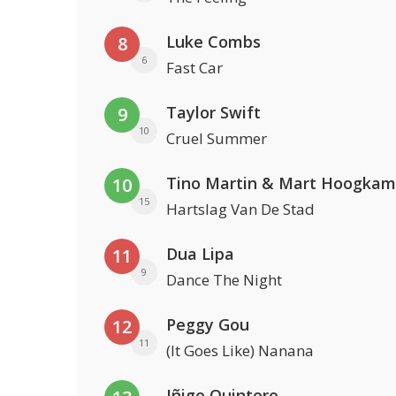
Luke Combs
8
6
Fast Car
Taylor Swift
9
10
Cruel Summer
Tino Martin & Mart Hoogkam
10
15
Hartslag Van De Stad
Dua Lipa
11
9
Dance The Night
Peggy Gou
12
11
(It Goes Like) Nanana
Iñigo Quintero