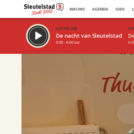
NIEUWS
AGENDA
GIDS
LUISTER LIVE:
ST
De nacht van Sleutelstad
De
0.00 - 6.00 uur
6.0
17.00
Inklappen