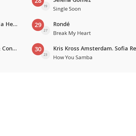
28
19
Single Soon
Nathan Dawe, Joel Corry & Ella Henderson
Rondé
29
27
Break My Heart
Kris Kross Amsterdam, Sera & Conor Maynard
30
23
How You Samba