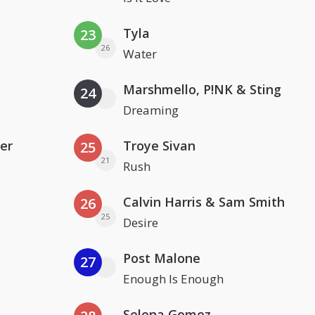
Tyla
23
26
Water
Marshmello, P!NK & Sting
24
Dreaming
er
Troye Sivan
25
21
Rush
Calvin Harris & Sam Smith
26
25
Desire
Post Malone
27
Enough Is Enough
Selena Gomez