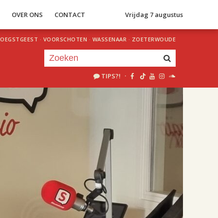
S
OVER ONS
CONTACT
Vrijdag 7 augustus
OEGSTGEEST
·
VOORSCHOTEN
·
WASSENAAR
·
ZOETERWOUDE
TIPS?!
·
Je luistert nu naar
uur 1 van 2
«
Vorig uur
Volgend uur
»
18.00