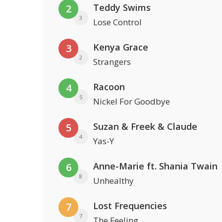
Teddy Swims
2
3
Lose Control
Kenya Grace
3
2
Strangers
Racoon
4
5
Nickel For Goodbye
Suzan & Freek & Claude
5
4
Yas-Y
Anne-Marie ft. Shania Twain
6
8
Unhealthy
Lost Frequencies
7
7
The Feeling