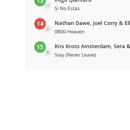
13
17
Si No Estás
14
12
0800 Heaven
15
18
Stay (Never Leave)