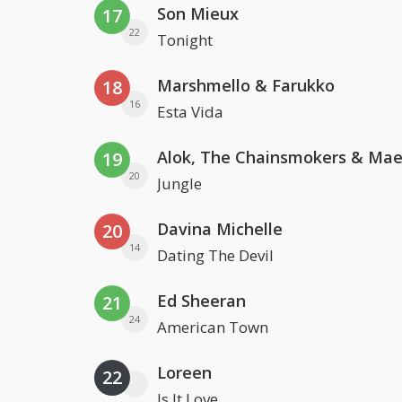
Son Mieux
17
22
Tonight
Marshmello & Farukko
18
16
Esta Vida
19
20
Jungle
Davina Michelle
20
14
Dating The Devil
Ed Sheeran
21
24
American Town
Loreen
22
Is It Love