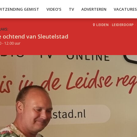
UITZENDING GEMIST
VIDEO’S
TV
ADVERTEREN
VACATURE
LEIDEN
·
LEIDERDORP
·
RAKS:
 ochtend van Sleutelstad
0 - 12.00 uur