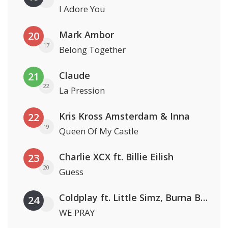
I Adore You
Mark Ambor
20
17
Belong Together
Claude
21
22
La Pression
Kris Kross Amsterdam & Inna
22
19
Queen Of My Castle
Charlie XCX ft. Billie Eilish
23
20
Guess
Coldplay ft. Little Simz, Burna Boy, Elyanna & Tini
24
WE PRAY