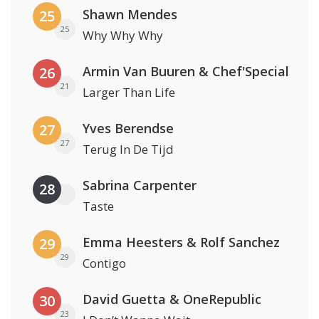
Shawn Mendes
25
25
Why Why Why
Armin Van Buuren & Chef'Special
26
21
Larger Than Life
Yves Berendse
27
27
Terug In De Tijd
Sabrina Carpenter
28
Taste
Emma Heesters & Rolf Sanchez
29
29
Contigo
David Guetta & OneRepublic
30
23