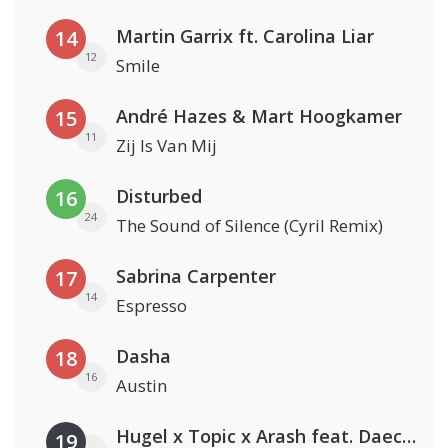
Martin Garrix ft. Carolina Liar
14
12
Smile
André Hazes & Mart Hoogkamer
15
11
Zij Is Van Mij
Disturbed
16
24
The Sound of Silence (Cyril Remix)
Sabrina Carpenter
17
14
Espresso
Dasha
18
16
Austin
Hugel x Topic x Arash feat. Daecolm
19