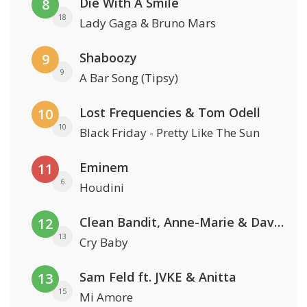
Die With A Smile
8
18
Lady Gaga & Bruno Mars
Shaboozy
9
9
A Bar Song (Tipsy)
Lost Frequencies & Tom Odell
10
10
Black Friday - Pretty Like The Sun
Eminem
11
6
Houdini
Clean Bandit, Anne-Marie & David Guetta
12
13
Cry Baby
Sam Feld ft. JVKE & Anitta
13
15
Mi Amore