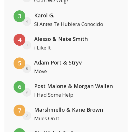
Gaan We Weg?
Karol G.
3
4
Si Antes Te Hubiera Conocido
Alesso & Nate Smith
4
3
i Like It
Adam Port & Stryv
5
5
Move
Post Malone & Morgan Wallen
6
8
I Had Some Help
Marshmello & Kane Brown
7
7
Miles On It