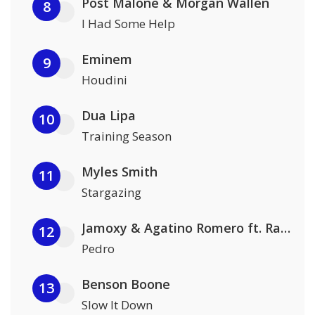
Post Malone & Morgan Wallen
8
I Had Some Help
Eminem
9
Houdini
Dua Lipa
10
Training Season
Myles Smith
11
Stargazing
Jamoxy & Agatino Romero ft. Raffaella Carrà
12
Pedro
Benson Boone
13
Slow It Down