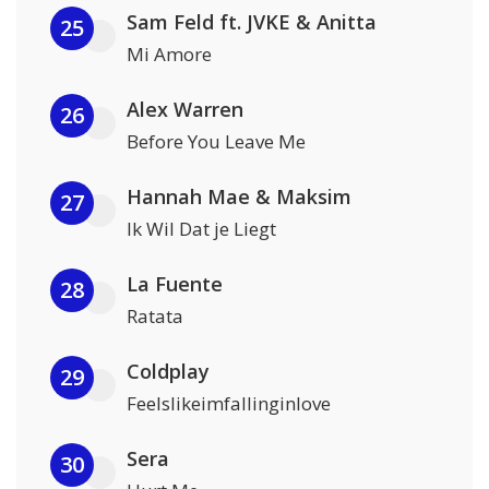
Sam Feld ft. JVKE & Anitta
25
Mi Amore
Alex Warren
26
Before You Leave Me
Hannah Mae & Maksim
27
Ik Wil Dat je Liegt
La Fuente
28
Ratata
Coldplay
29
Feelslikeimfallinginlove
Sera
30