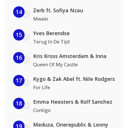
Zerb ft. Sofiya Nzau
14
Mwaki
Yves Berendse
15
Terug In De Tijd
Kris Kross Amsterdam & Inna
16
Queen Of My Castle
Kygo & Zak Abel ft. Nile Rodgers
17
For Life
Emma Heesters & Rolf Sanchez
18
Contigo
Meduza, Onerepublic & Leony
19