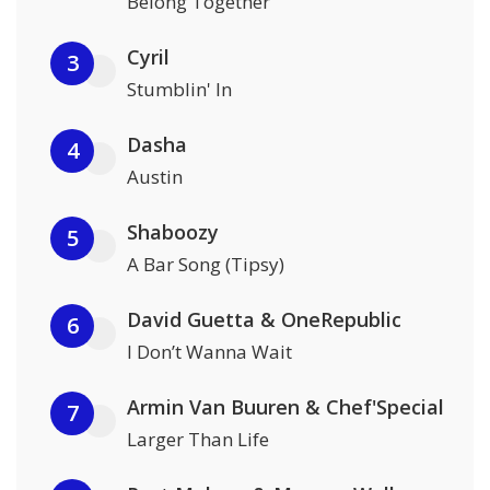
Belong Together
Cyril
3
Stumblin' In
Dasha
4
Austin
Shaboozy
5
A Bar Song (Tipsy)
David Guetta & OneRepublic
6
I Don’t Wanna Wait
Armin Van Buuren & Chef'Special
7
Larger Than Life