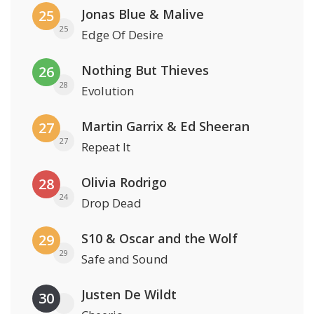
Jonas Blue & Malive
25
25
Edge Of Desire
Nothing But Thieves
26
28
Evolution
Martin Garrix & Ed Sheeran
27
27
Repeat It
Olivia Rodrigo
28
24
Drop Dead
S10 & Oscar and the Wolf
29
29
Safe and Sound
Justen De Wildt
30