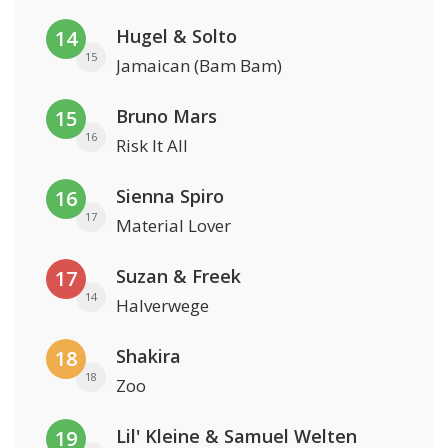
Hugel & Solto
14
15
Jamaican (Bam Bam)
Bruno Mars
15
16
Risk It All
Sienna Spiro
16
17
Material Lover
Suzan & Freek
17
14
Halverwege
Shakira
18
18
Zoo
Lil' Kleine & Samuel Welten
19