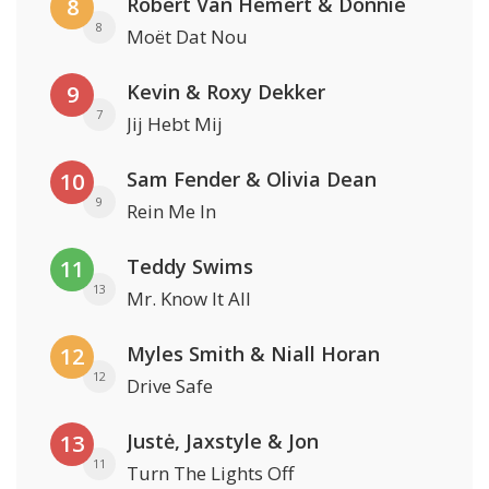
Robert Van Hemert & Donnie
8
8
Moët Dat Nou
Kevin & Roxy Dekker
9
7
Jij Hebt Mij
Sam Fender & Olivia Dean
10
9
Rein Me In
Teddy Swims
11
13
Mr. Know It All
Myles Smith & Niall Horan
12
12
Drive Safe
Justė, Jaxstyle & Jon
13
11
Turn The Lights Off