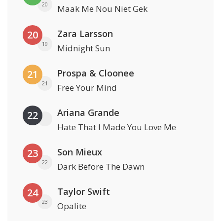
20
Maak Me Nou Niet Gek
Zara Larsson
20
19
Midnight Sun
Prospa & Cloonee
21
21
Free Your Mind
Ariana Grande
22
Hate That I Made You Love Me
Son Mieux
23
22
Dark Before The Dawn
Taylor Swift
24
23
Opalite