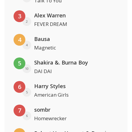
Talk To You
Alex Warren
3
2
FEVER DREAM
Bausa
4
4
Magnetic
Shakira &. Burna Boy
5
10
DAI DAI
Harry Styles
6
5
American Girls
sombr
7
6
Homewrecker