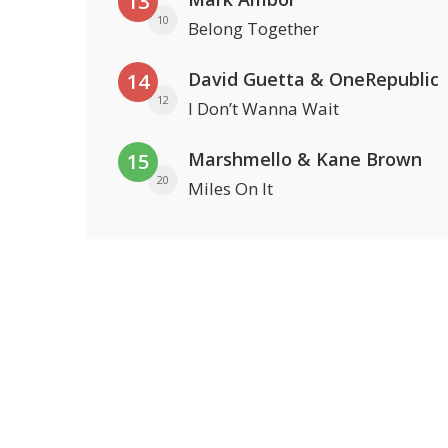
13
10
Belong Together
David Guetta & OneRepublic
14
12
I Don’t Wanna Wait
Marshmello & Kane Brown
15
20
Miles On It