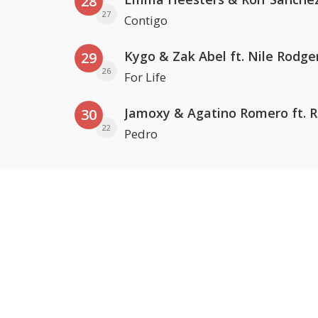
28
27
Contigo
Kygo & Zak Abel ft. Nile Rodge
29
26
For Life
30
22
Pedro