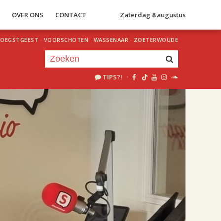
S
OVER ONS
CONTACT
Zaterdag 8 augustus
OEGSTGEEST
·
VOORSCHOTEN
·
WASSENAAR
·
ZOETERWOUDE
TIPS?!
·
Je luistert nu naar
uur 1 van 2
«
Vorig uur
Volgend uur
»
18.00