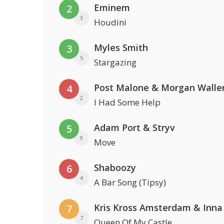
Eminem
2
3
Houdini
Myles Smith
3
5
Stargazing
Post Malone & Morgan Walle
4
2
I Had Some Help
Adam Port & Stryv
5
9
Move
Shaboozy
6
4
A Bar Song (Tipsy)
Kris Kross Amsterdam & Inna
7
7
Queen Of My Castle