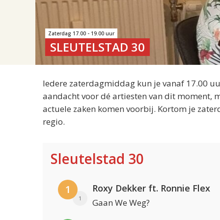
Zaterdag 17.00 - 19.00 uur
SLEUTELSTAD 30
Iedere zaterdagmiddag kun je vanaf 17.00 uur
aandacht voor dé artiesten van dit moment, m
actuele zaken komen voorbij. Kortom je zater
regio.
Sleutelstad 30
Roxy Dekker ft. Ronnie Flex
1
1
Gaan We Weg?