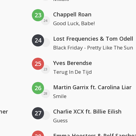
Chappell Roan
23
24
Good Luck, Babe!
Lost Frequencies & Tom Odell
24
Black Friday - Pretty Like The Sun
Yves Berendse
25
23
Terug In De Tijd
Martin Garrix ft. Carolina Liar
26
28
Smile
mer
Charlie XCX ft. Billie Eilish
27
Guess
Emma Heesters & Rolf Sanche