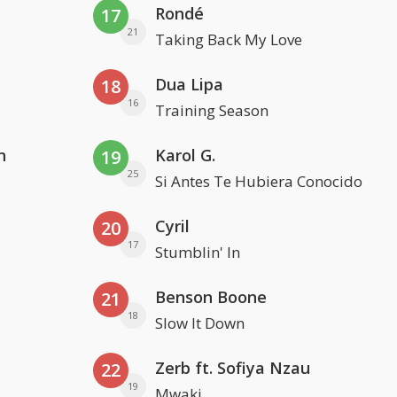
Rondé
17
21
Taking Back My Love
Dua Lipa
18
16
Training Season
n
Karol G.
19
25
Si Antes Te Hubiera Conocido
Cyril
20
17
Stumblin' In
Benson Boone
21
18
Slow It Down
Zerb ft. Sofiya Nzau
22
19
Mwaki