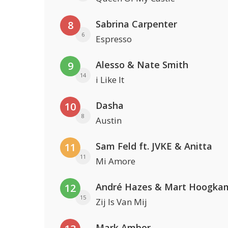
Sabrina Carpenter
8
6
Espresso
Alesso & Nate Smith
9
14
i Like It
Dasha
10
8
Austin
Sam Feld ft. JVKE & Anitta
11
11
Mi Amore
André Hazes & Mart Hoogka
12
15
Zij Is Van Mij
Mark Ambor