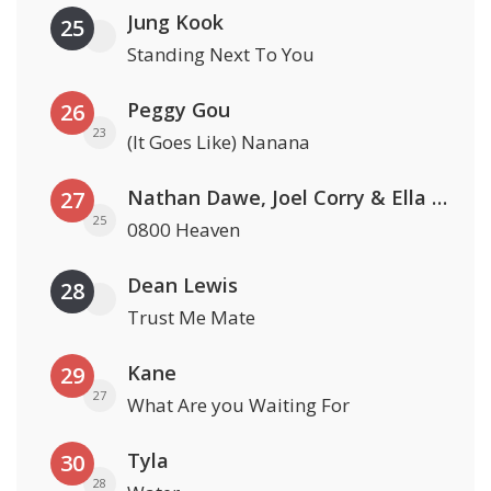
Jung Kook
25
Standing Next To You
Peggy Gou
26
23
(It Goes Like) Nanana
Nathan Dawe, Joel Corry & Ella Henderson
27
25
0800 Heaven
Dean Lewis
28
Trust Me Mate
Kane
29
27
What Are you Waiting For
Tyla
30
28