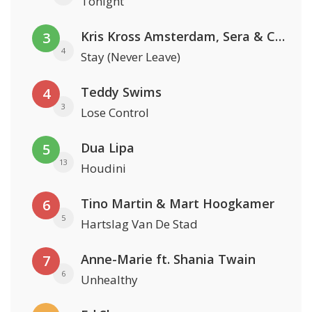
Tonight
Kris Kross Amsterdam, Sera & Conor Maynard
3
4
Stay (Never Leave)
Teddy Swims
4
3
Lose Control
Dua Lipa
5
13
Houdini
Tino Martin & Mart Hoogkamer
6
5
Hartslag Van De Stad
Anne-Marie ft. Shania Twain
7
6
Unhealthy