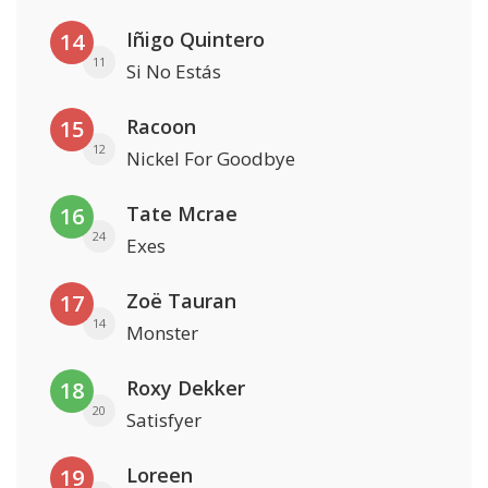
Iñigo Quintero
14
11
Si No Estás
Racoon
15
12
Nickel For Goodbye
Tate Mcrae
16
24
Exes
Zoë Tauran
17
14
Monster
Roxy Dekker
18
20
Satisfyer
Loreen
19