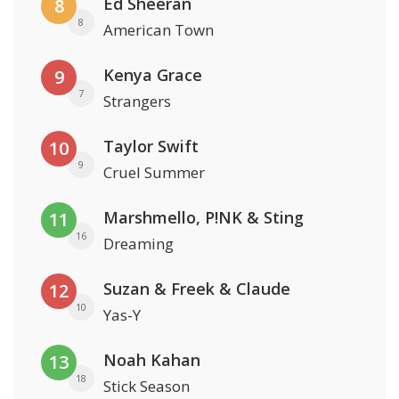
Ed Sheeran
8
8
American Town
Kenya Grace
9
7
Strangers
Taylor Swift
10
9
Cruel Summer
Marshmello, P!NK & Sting
11
16
Dreaming
Suzan & Freek & Claude
12
10
Yas-Y
Noah Kahan
13
18
Stick Season