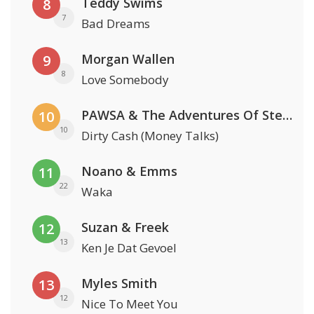
Teddy Swims
8
7
Bad Dreams
Morgan Wallen
9
8
Love Somebody
PAWSA & The Adventures Of Stevie V
10
10
Dirty Cash (Money Talks)
Noano & Emms
11
22
Waka
Suzan & Freek
12
13
Ken Je Dat Gevoel
Myles Smith
13
12
Nice To Meet You