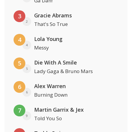
Ga Dan!
Gracie Abrams
3
2
That's So True
Lola Young
4
4
Messy
Die With A Smile
5
5
Lady Gaga & Bruno Mars
Alex Warren
6
6
Burning Down
Martin Garrix & Jex
7
9
Told You So