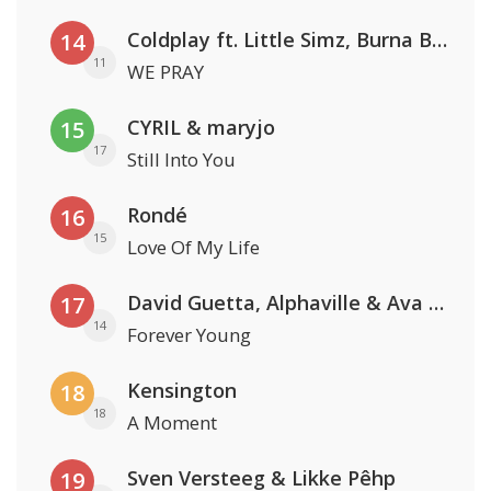
Coldplay ft. Little Simz, Burna Boy, Elyanna & Tini
14
11
WE PRAY
CYRIL & maryjo
15
17
Still Into You
Rondé
16
15
Love Of My Life
David Guetta, Alphaville & Ava Max
17
14
Forever Young
Kensington
18
18
A Moment
Sven Versteeg & Likke Pêhp
19