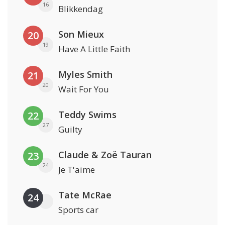
16
Blikkendag
Son Mieux
20
19
Have A Little Faith
Myles Smith
21
20
Wait For You
Teddy Swims
22
27
Guilty
Claude & Zoë Tauran
23
24
Je T'aime
Tate McRae
24
Sports car