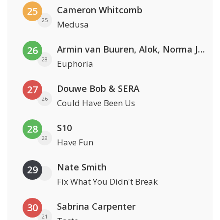
Cameron Whitcomb
25
25
Medusa
Armin van Buuren, Alok, Norma Jean Martine & LAWRENT
26
28
Euphoria
Douwe Bob & SERA
27
26
Could Have Been Us
S10
28
29
Have Fun
Nate Smith
29
Fix What You Didn't Break
Sabrina Carpenter
30
21