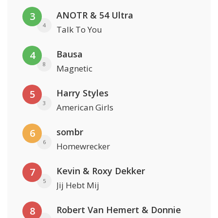
ANOTR & 54 Ultra
3
4
Talk To You
Bausa
4
8
Magnetic
Harry Styles
5
3
American Girls
sombr
6
6
Homewrecker
Kevin & Roxy Dekker
7
5
Jij Hebt Mij
Robert Van Hemert & Donnie
8