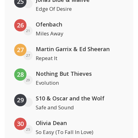
25
Edge Of Desire
Ofenbach
26
21
Miles Away
Martin Garrix & Ed Sheeran
27
27
Repeat It
Nothing But Thieves
28
29
Evolution
S10 & Oscar and the Wolf
29
Safe and Sound
Olivia Dean
30
25
So Easy (To Fall In Love)