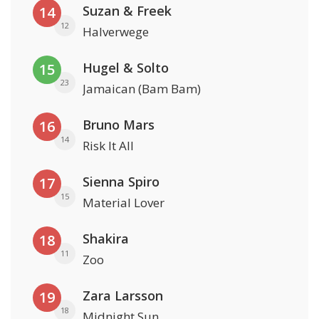
Suzan & Freek
14
12
Halverwege
Hugel & Solto
15
23
Jamaican (Bam Bam)
Bruno Mars
16
14
Risk It All
Sienna Spiro
17
15
Material Lover
Shakira
18
11
Zoo
Zara Larsson
19
18
Midnight Sun