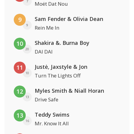
7
Moët Dat Nou
Sam Fender & Olivia Dean
9
9
Rein Me In
Shakira &. Burna Boy
10
20
DAI DAI
Justė, Jaxstyle & Jon
11
10
Turn The Lights Off
Myles Smith & Niall Horan
12
13
Drive Safe
Teddy Swims
13
16
Mr. Know It All