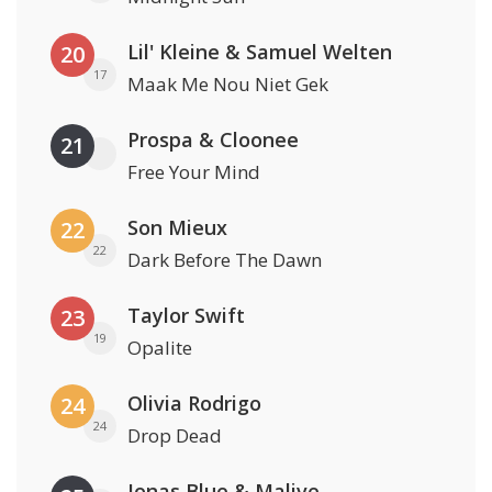
Lil' Kleine & Samuel Welten
20
17
Maak Me Nou Niet Gek
Prospa & Cloonee
21
Free Your Mind
Son Mieux
22
22
Dark Before The Dawn
Taylor Swift
23
19
Opalite
Olivia Rodrigo
24
24
Drop Dead
Jonas Blue & Malive