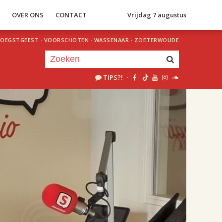
S
OVER ONS
CONTACT
Vrijdag 7 augustus
OEGSTGEEST
·
VOORSCHOTEN
·
WASSENAAR
·
ZOETERWOUDE
TIPS?!
·
Je luistert nu naar
uur 1 van 2
«
Vorig uur
Volgend uur
»
18.00