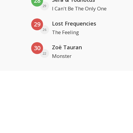
28
29
I Can't Be The Only One
Lost Frequencies
29
26
The Feeling
Zoë Tauran
30
22
Monster