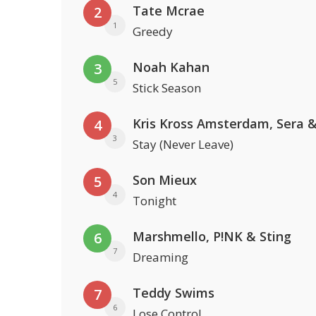
Tate Mcrae
2
1
Greedy
Noah Kahan
3
5
Stick Season
4
3
Stay (Never Leave)
Son Mieux
5
4
Tonight
Marshmello, P!NK & Sting
6
7
Dreaming
Teddy Swims
7
6
Lose Control