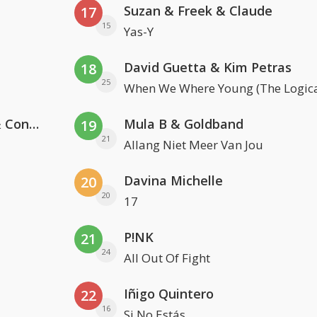
Suzan & Freek & Claude
17
15
Yas-Y
David Guetta & Kim Petras
18
25
When We Where Young (The Logica
Kris Kross Amsterdam, Sera & Conor Maynard
Mula B & Goldband
19
21
Allang Niet Meer Van Jou
Davina Michelle
20
20
17
P!NK
21
24
All Out Of Fight
Iñigo Quintero
22
16
Si No Estás