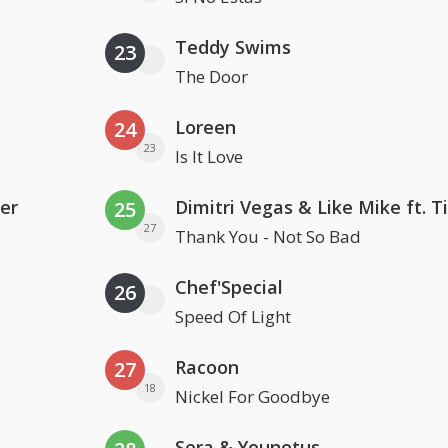
Teddy Swims
23
The Door
Loreen
24
23
Is It Love
er
25
27
Thank You - Not So Bad
Chef'Special
26
Speed Of Light
Racoon
27
18
Nickel For Goodbye
Sera & Younotus