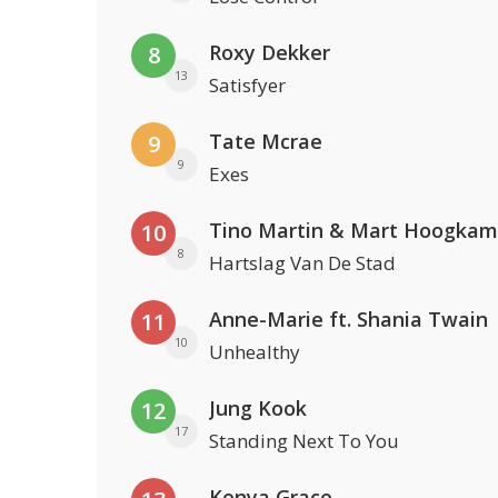
Roxy Dekker
8
13
Satisfyer
Tate Mcrae
9
9
Exes
Tino Martin & Mart Hoogkam
10
8
Hartslag Van De Stad
Anne-Marie ft. Shania Twain
11
10
Unhealthy
Jung Kook
12
17
Standing Next To You
Kenya Grace