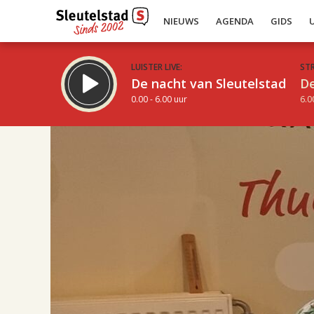
NIEUWS
AGENDA
GIDS
LUISTER LIVE:
ST
De nacht van Sleutelstad
De
0.00 - 6.00 uur
6.0
17.00
Inklappen