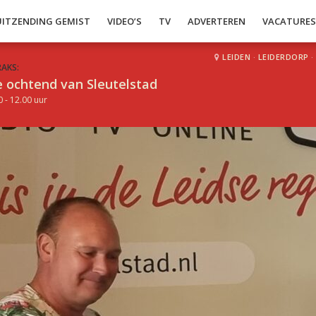
UITZENDING GEMIST
VIDEO’S
TV
ADVERTEREN
VACATURE
LEIDEN
·
LEIDERDORP
·
RAKS:
 ochtend van Sleutelstad
0 - 12.00 uur