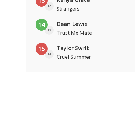
13
12
Strangers
Dean Lewis
14
19
Trust Me Mate
Taylor Swift
15
14
Cruel Summer