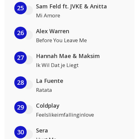
Sam Feld ft. JVKE & Anitta
25
Mi Amore
Alex Warren
26
Before You Leave Me
Hannah Mae & Maksim
27
Ik Wil Dat je Liegt
La Fuente
28
Ratata
Coldplay
29
Feelslikeimfallinginlove
Sera
30