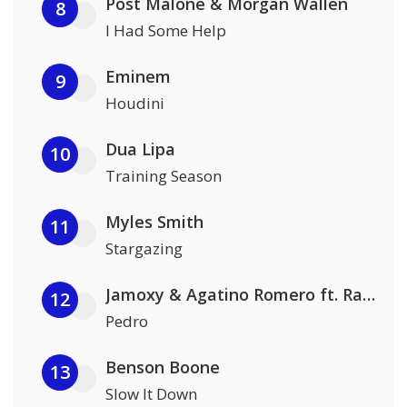
Post Malone & Morgan Wallen
8
I Had Some Help
Eminem
9
Houdini
Dua Lipa
10
Training Season
Myles Smith
11
Stargazing
Jamoxy & Agatino Romero ft. Raffaella Carrà
12
Pedro
Benson Boone
13
Slow It Down