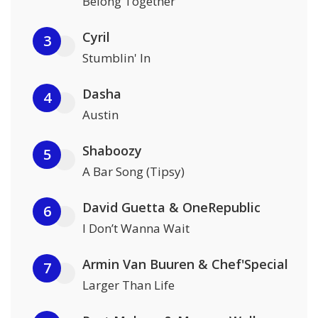
Belong Together
Cyril
3
Stumblin' In
Dasha
4
Austin
Shaboozy
5
A Bar Song (Tipsy)
David Guetta & OneRepublic
6
I Don’t Wanna Wait
Armin Van Buuren & Chef'Special
7
Larger Than Life