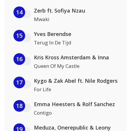
Zerb ft. Sofiya Nzau
14
Mwaki
Yves Berendse
15
Terug In De Tijd
Kris Kross Amsterdam & Inna
16
Queen Of My Castle
Kygo & Zak Abel ft. Nile Rodgers
17
For Life
Emma Heesters & Rolf Sanchez
18
Contigo
Meduza, Onerepublic & Leony
19