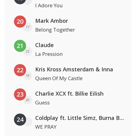
I Adore You
Mark Ambor
20
17
Belong Together
Claude
21
22
La Pression
Kris Kross Amsterdam & Inna
22
19
Queen Of My Castle
Charlie XCX ft. Billie Eilish
23
20
Guess
Coldplay ft. Little Simz, Burna Boy, Elyanna & Tini
24
WE PRAY