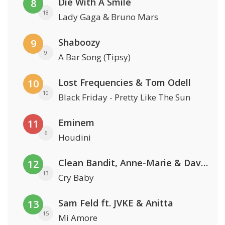
Die With A Smile
8
18
Lady Gaga & Bruno Mars
Shaboozy
9
9
A Bar Song (Tipsy)
Lost Frequencies & Tom Odell
10
10
Black Friday - Pretty Like The Sun
Eminem
11
6
Houdini
Clean Bandit, Anne-Marie & David Guetta
12
13
Cry Baby
Sam Feld ft. JVKE & Anitta
13
15
Mi Amore