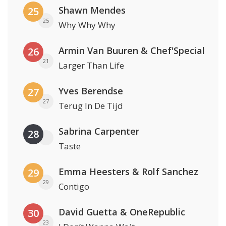
Shawn Mendes
25
25
Why Why Why
Armin Van Buuren & Chef'Special
26
21
Larger Than Life
Yves Berendse
27
27
Terug In De Tijd
Sabrina Carpenter
28
Taste
Emma Heesters & Rolf Sanchez
29
29
Contigo
David Guetta & OneRepublic
30
23