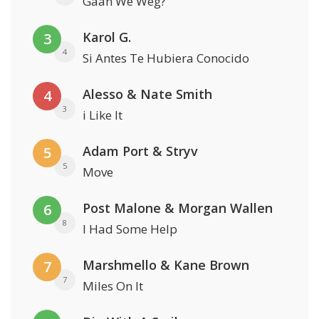
Gaan We Weg?
Karol G.
3
4
Si Antes Te Hubiera Conocido
Alesso & Nate Smith
4
3
i Like It
Adam Port & Stryv
5
5
Move
Post Malone & Morgan Wallen
6
8
I Had Some Help
Marshmello & Kane Brown
7
7
Miles On It