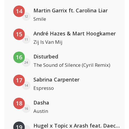
Martin Garrix ft. Carolina Liar
14
12
Smile
André Hazes & Mart Hoogkamer
15
11
Zij Is Van Mij
Disturbed
16
24
The Sound of Silence (Cyril Remix)
Sabrina Carpenter
17
14
Espresso
Dasha
18
16
Austin
Hugel x Topic x Arash feat. Daecolm
19