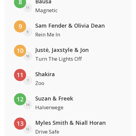
Bausa
8
11
Magnetic
Sam Fender & Olivia Dean
9
9
Rein Me In
Justė, Jaxstyle & Jon
10
10
Turn The Lights Off
Shakira
11
7
Zoo
Suzan & Freek
12
14
Halverwege
Myles Smith & Niall Horan
13
12
Drive Safe