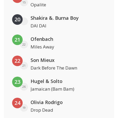
15
Opalite
Shakira &. Burna Boy
20
DAI DAI
Ofenbach
21
22
Miles Away
Son Mieux
22
21
Dark Before The Dawn
Hugel & Solto
23
26
Jamaican (Bam Bam)
Olivia Rodrigo
24
19
Drop Dead