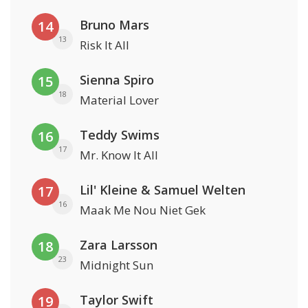
Bruno Mars
14
13
Risk It All
Sienna Spiro
15
18
Material Lover
Teddy Swims
16
17
Mr. Know It All
Lil' Kleine & Samuel Welten
17
16
Maak Me Nou Niet Gek
Zara Larsson
18
23
Midnight Sun
Taylor Swift
19