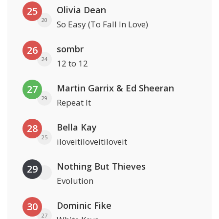
Olivia Dean
25
20
So Easy (To Fall In Love)
sombr
26
24
12 to 12
Martin Garrix & Ed Sheeran
27
29
Repeat It
Bella Kay
28
25
iloveitiloveitiloveit
Nothing But Thieves
29
Evolution
Dominic Fike
30
27