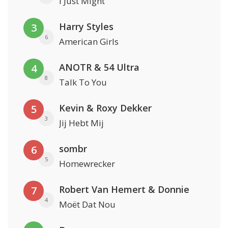
I Just Might
Harry Styles
3
6
American Girls
ANOTR & 54 Ultra
4
8
Talk To You
Kevin & Roxy Dekker
5
3
Jij Hebt Mij
sombr
6
5
Homewrecker
Robert Van Hemert & Donnie
7
4
Moët Dat Nou