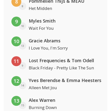
Pommelien Thijs & MEAU
8
8
Het Midden
Myles Smith
9
10
Wait For You
Gracie Abrams
10
13
I Love You, I'm Sorry
Lost Frequencies & Tom Odell
11
9
Black Friday - Pretty Like The Sun
Yves Berendse & Emma Heesters
12
14
Alleen Met Jou
Alex Warren
13
15
Burning Down