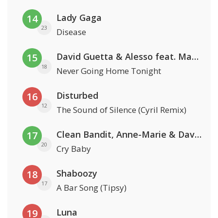
Lady Gaga
14
23
Disease
David Guetta & Alesso feat. Madison Love
15
18
Never Going Home Tonight
Disturbed
16
12
The Sound of Silence (Cyril Remix)
Clean Bandit, Anne-Marie & David Guetta
17
20
Cry Baby
Shaboozy
18
17
A Bar Song (Tipsy)
Luna
19