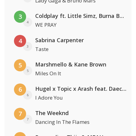
Lady Gaga & Bruno Mars
Coldplay ft. Little Simz, Burna Boy, Elyanna & Tini
3
4
WE PRAY
Sabrina Carpenter
4
3
Taste
Marshmello & Kane Brown
5
5
Miles On It
Hugel x Topic x Arash feat. Daecolm
6
6
I Adore You
The Weeknd
7
7
Dancing In The Flames