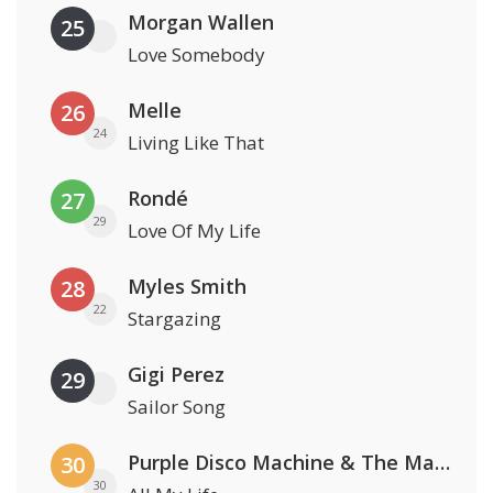
Morgan Wallen
25
Love Somebody
Melle
26
24
Living Like That
Rondé
27
29
Love Of My Life
Myles Smith
28
22
Stargazing
Gigi Perez
29
Sailor Song
Purple Disco Machine & The Magician
30
30