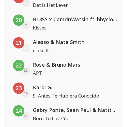
11
Dat Is Het Leven
BL3SS x CamrinWatsin ft. bbyclose
20
21
Kisses
Alesso & Nate Smith
21
19
i Like It
Rosé & Bruno Mars
22
26
APT
Karol G.
23
16
Si Antes Te Hubiera Conocido
Gabry Ponte, Sean Paul & Natti Natasha
24
27
Born To Love Ya