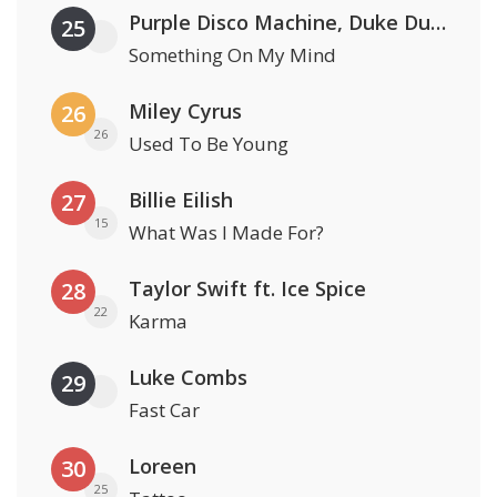
Purple Disco Machine, Duke Dumont & Nothing But Thieves
25
Something On My Mind
Miley Cyrus
26
26
Used To Be Young
Billie Eilish
27
15
What Was I Made For?
Taylor Swift ft. Ice Spice
28
22
Karma
Luke Combs
29
Fast Car
Loreen
30
25