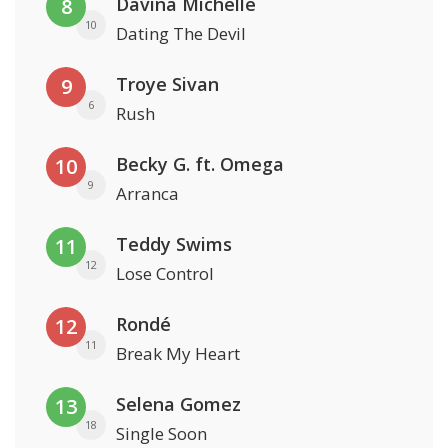
Davina Michelle
8
10
Dating The Devil
Troye Sivan
9
6
Rush
Becky G. ft. Omega
10
9
Arranca
Teddy Swims
11
12
Lose Control
Rondé
12
11
Break My Heart
Selena Gomez
13
18
Single Soon