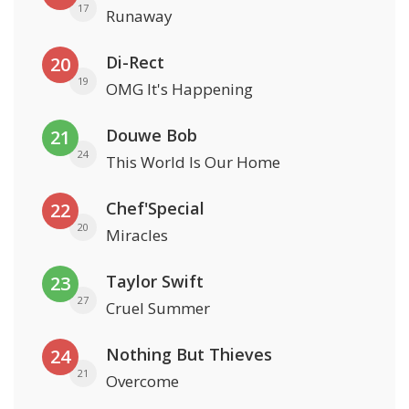
17
Runaway
Di-Rect
20
19
OMG It's Happening
Douwe Bob
21
24
This World Is Our Home
Chef'Special
22
20
Miracles
Taylor Swift
23
27
Cruel Summer
Nothing But Thieves
24
21
Overcome