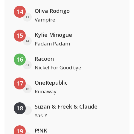
Oliva Rodrigo
14
13
Vampire
Kylie Minogue
15
14
Padam Padam
Racoon
16
23
Nickel For Goodbye
OneRepublic
17
16
Runaway
Suzan & Freek & Claude
18
Yas-Y
P!NK
19