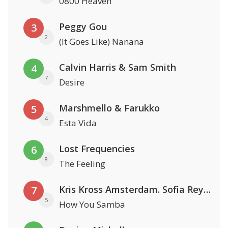
0800 Heaven
Peggy Gou
3
2
(It Goes Like) Nanana
Calvin Harris & Sam Smith
4
7
Desire
Marshmello & Farukko
5
4
Esta Vida
Lost Frequencies
6
8
The Feeling
Kris Kross Amsterdam. Sofia Reyes & Tinie Tempah
7
5
How You Samba