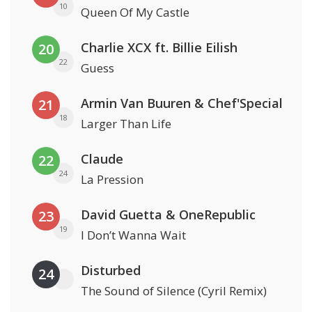
10
Queen Of My Castle
Charlie XCX ft. Billie Eilish
20
22
Guess
Armin Van Buuren & Chef'Special
21
18
Larger Than Life
Claude
22
24
La Pression
David Guetta & OneRepublic
23
19
I Don’t Wanna Wait
Disturbed
24
The Sound of Silence (Cyril Remix)