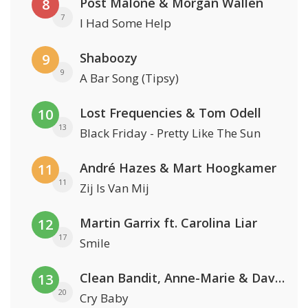
Post Malone & Morgan Wallen
8
7
I Had Some Help
Shaboozy
9
9
A Bar Song (Tipsy)
Lost Frequencies & Tom Odell
10
13
Black Friday - Pretty Like The Sun
André Hazes & Mart Hoogkamer
11
11
Zij Is Van Mij
Martin Garrix ft. Carolina Liar
12
17
Smile
Clean Bandit, Anne-Marie & David Guetta
13
20
Cry Baby