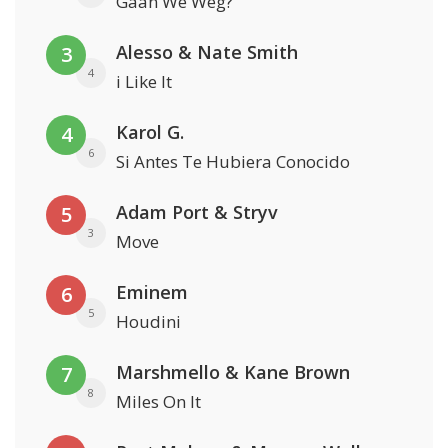
Gaan We Weg?
Alesso & Nate Smith
3
4
i Like It
Karol G.
4
6
Si Antes Te Hubiera Conocido
Adam Port & Stryv
5
3
Move
Eminem
6
5
Houdini
Marshmello & Kane Brown
7
8
Miles On It