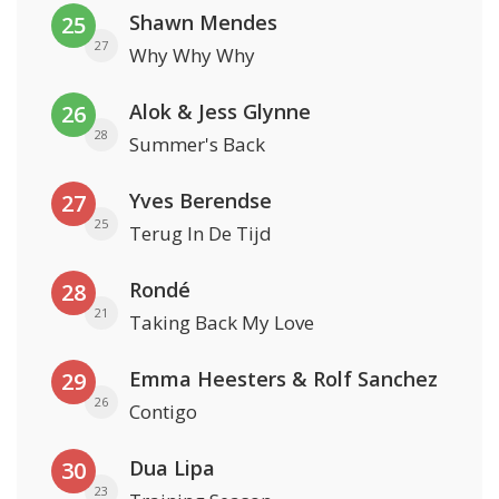
Shawn Mendes
25
27
Why Why Why
Alok & Jess Glynne
26
28
Summer's Back
Yves Berendse
27
25
Terug In De Tijd
Rondé
28
21
Taking Back My Love
Emma Heesters & Rolf Sanchez
29
26
Contigo
Dua Lipa
30
23