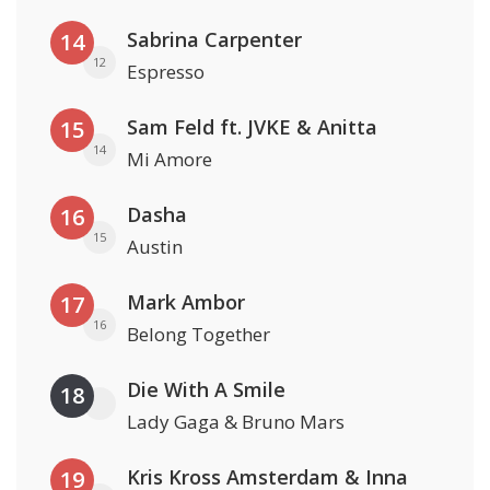
Sabrina Carpenter
14
12
Espresso
Sam Feld ft. JVKE & Anitta
15
14
Mi Amore
Dasha
16
15
Austin
Mark Ambor
17
16
Belong Together
Die With A Smile
18
Lady Gaga & Bruno Mars
Kris Kross Amsterdam & Inna
19