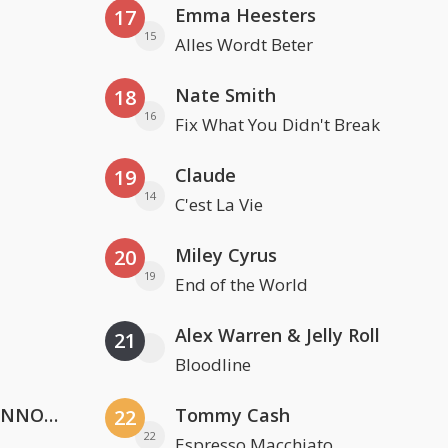
Emma Heesters
17
15
Alles Wordt Beter
Nate Smith
18
16
Fix What You Didn't Break
Claude
19
14
C'est La Vie
Miley Cyrus
20
19
End of the World
Alex Warren & Jelly Roll
21
Bloodline
Lustrum U.V.S.V/N.V.V.S.U. & ANNO ONS & Jopke van Dobbenburgh & Roeland Beelen
Tommy Cash
22
22
Espresso Macchiato