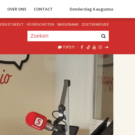
S
OVER ONS
CONTACT
Donderdag 6 augustus
OEGSTGEEST
·
VOORSCHOTEN
·
WASSENAAR
·
ZOETERWOUDE
TIPS?!
·
Je luistert nu naar
uur 1 van 2
«
Vorig uur
Volgend uur
»
18.00