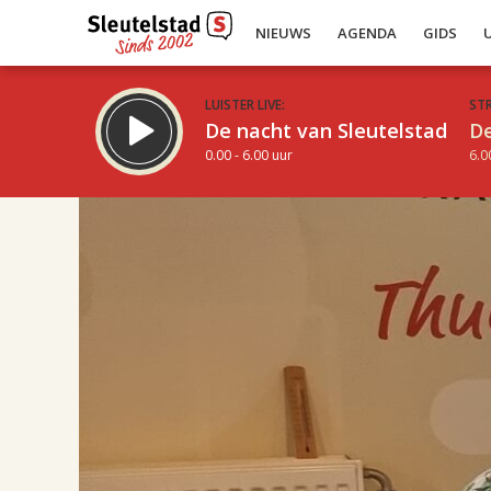
NIEUWS
AGENDA
GIDS
LUISTER LIVE:
ST
De nacht van Sleutelstad
De
0.00 - 6.00 uur
6.0
17.00
Inklappen