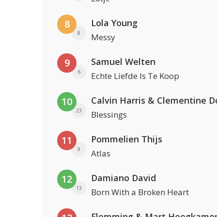
Lola Young
8
8
Messy
Samuel Welten
9
6
Echte Liefde Is Te Koop
Calvin Harris & Clementine D
10
23
Blessings
Pommelien Thijs
11
9
Atlas
Damiano David
12
13
Born With a Broken Heart
Flemming & Mart Hoogkame