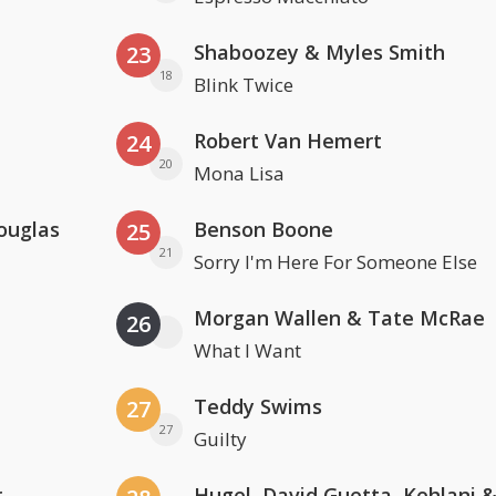
Shaboozey & Myles Smith
23
18
Blink Twice
Robert Van Hemert
24
20
Mona Lisa
ouglas
Benson Boone
25
21
Sorry I'm Here For Someone Else
Morgan Wallen & Tate McRae
26
What I Want
Teddy Swims
27
27
Guilty
r