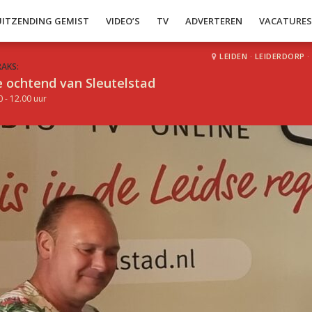
UITZENDING GEMIST
VIDEO’S
TV
ADVERTEREN
VACATURE
LEIDEN
·
LEIDERDORP
·
RAKS:
 ochtend van Sleutelstad
0 - 12.00 uur