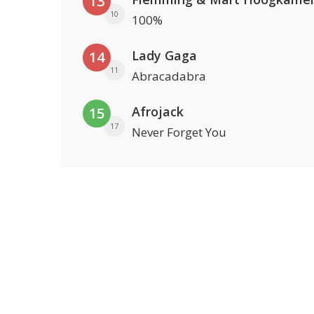
13
10
100%
Lady Gaga
14
11
Abracadabra
Afrojack
15
17
Never Forget You