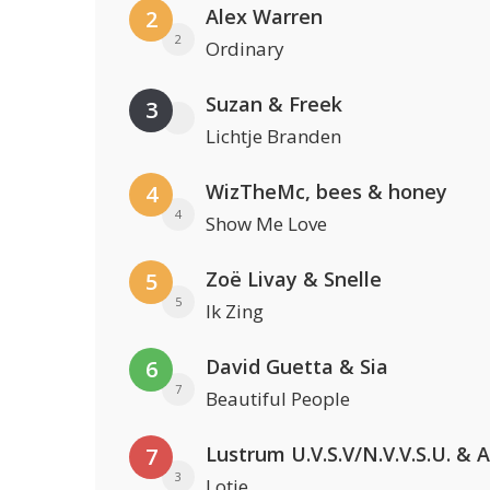
Alex Warren
2
2
Ordinary
Suzan & Freek
3
Lichtje Branden
WizTheMc, bees & honey
4
4
Show Me Love
Zoë Livay & Snelle
5
5
Ik Zing
David Guetta & Sia
6
7
Beautiful People
7
3
Lotje