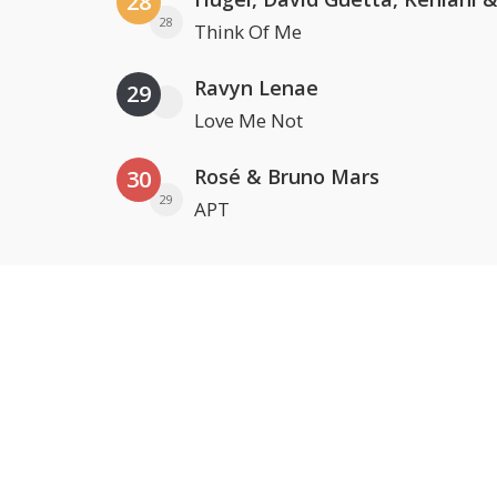
28
28
Think Of Me
Ravyn Lenae
29
Love Me Not
Rosé & Bruno Mars
30
29
APT