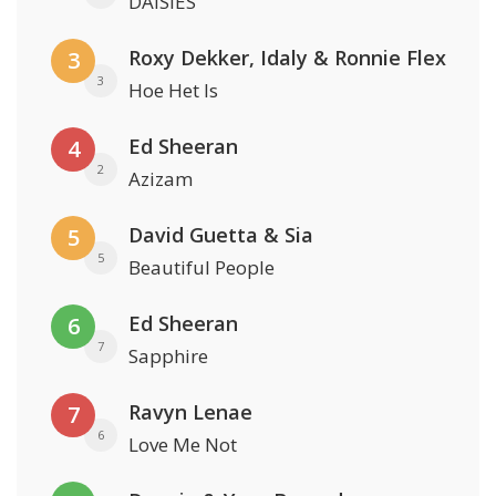
DAISIES
Roxy Dekker, Idaly & Ronnie Flex
3
3
Hoe Het Is
Ed Sheeran
4
2
Azizam
David Guetta & Sia
5
5
Beautiful People
Ed Sheeran
6
7
Sapphire
Ravyn Lenae
7
6
Love Me Not