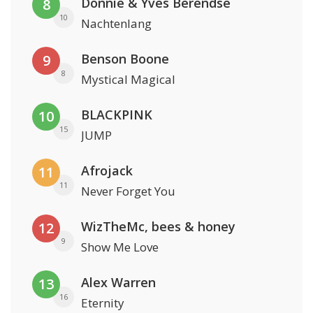
Donnie & Yves Berendse
8
10
Nachtenlang
Benson Boone
9
8
Mystical Magical
BLACKPINK
10
15
JUMP
Afrojack
11
11
Never Forget You
WizTheMc, bees & honey
12
9
Show Me Love
Alex Warren
13
16
Eternity