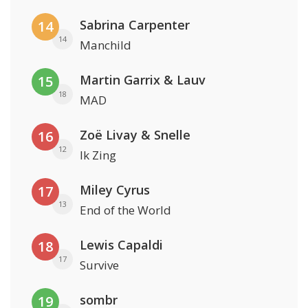
Sabrina Carpenter
14
14
Manchild
Martin Garrix & Lauv
15
18
MAD
Zoë Livay & Snelle
16
12
Ik Zing
Miley Cyrus
17
13
End of the World
Lewis Capaldi
18
17
Survive
sombr
19