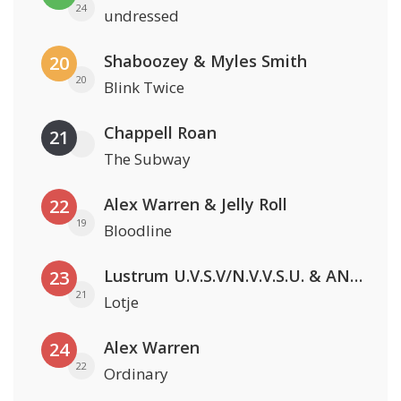
24
undressed
Shaboozey & Myles Smith
20
20
Blink Twice
Chappell Roan
21
The Subway
Alex Warren & Jelly Roll
22
19
Bloodline
Lustrum U.V.S.V/N.V.V.S.U. & ANNO ONS & Jopke van Dobbenburgh & Roeland Beelen
23
21
Lotje
Alex Warren
24
22
Ordinary