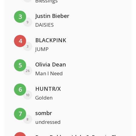
Blessings
Justin Bieber
3
9
DAISIES
BLACKPINK
4
3
JUMP
Olivia Dean
5
26
Man I Need
HUNTR/X
6
10
Golden
sombr
7
8
undressed