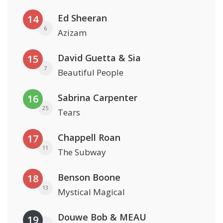
Ed Sheeran
14
6
Azizam
David Guetta & Sia
15
7
Beautiful People
Sabrina Carpenter
16
25
Tears
Chappell Roan
17
11
The Subway
Benson Boone
18
13
Mystical Magical
Douwe Bob & MEAU
19