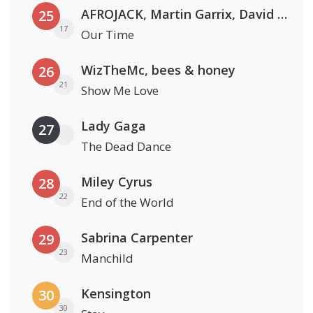
AFROJACK, Martin Garrix, David Guetta & Amél
25
17
Our Time
WizTheMc, bees & honey
26
21
Show Me Love
Lady Gaga
27
The Dead Dance
Miley Cyrus
28
22
End of the World
Sabrina Carpenter
29
23
Manchild
Kensington
30
30