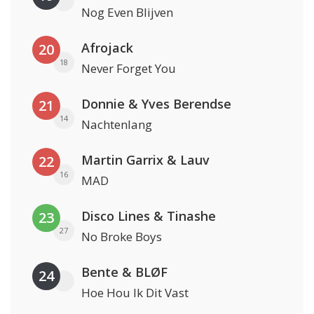
Nog Even Blijven
Afrojack
20
18
Never Forget You
Donnie & Yves Berendse
21
14
Nachtenlang
Martin Garrix & Lauv
22
16
MAD
Disco Lines & Tinashe
23
27
No Broke Boys
Bente & BLØF
24
Hoe Hou Ik Dit Vast