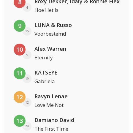
Roxy Dekker, Idaly & Ronnie Flex
8
4
Hoe Het Is
LUNA & Russo
9
15
Voorbestemd
Alex Warren
10
5
Eternity
KATSEYE
11
19
Gabriela
Ravyn Lenae
12
12
Love Me Not
Damiano David
13
29
The First Time