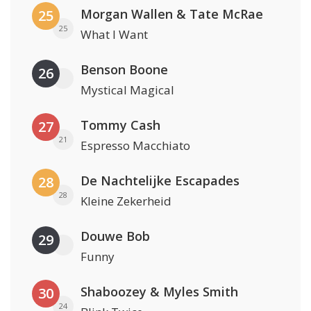
Morgan Wallen & Tate McRae
25
25
What I Want
Benson Boone
26
Mystical Magical
Tommy Cash
27
21
Espresso Macchiato
De Nachtelijke Escapades
28
28
Kleine Zekerheid
Douwe Bob
29
Funny
Shaboozey & Myles Smith
30
24