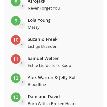
Afrojack
8
11
Never Forget You
Lola Young
9
10
Messy
Suzan & Freek
10
4
Lichtje Branden
Samuel Welten
11
9
Echte Liefde Is Te Koop
Alex Warren & Jelly Roll
12
18
Bloodline
Damiano David
13
15
Born With a Broken Heart