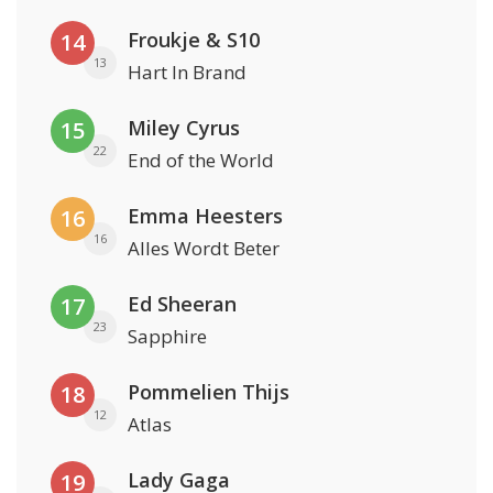
Froukje & S10
14
13
Hart In Brand
Miley Cyrus
15
22
End of the World
Emma Heesters
16
16
Alles Wordt Beter
Ed Sheeran
17
23
Sapphire
Pommelien Thijs
18
12
Atlas
Lady Gaga
19