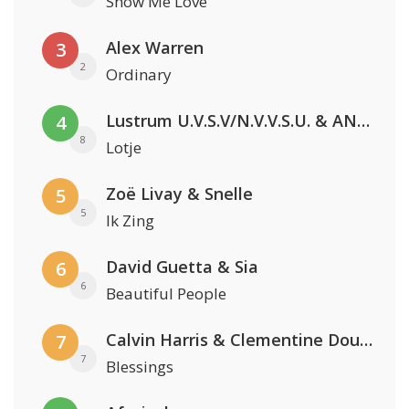
Show Me Love
Alex Warren
3
2
Ordinary
Lustrum U.V.S.V/N.V.V.S.U. & ANNO ONS & Jopke van Dobbenburgh & Roeland Beelen
4
8
Lotje
Zoë Livay & Snelle
5
5
Ik Zing
David Guetta & Sia
6
6
Beautiful People
Calvin Harris & Clementine Douglas
7
7
Blessings