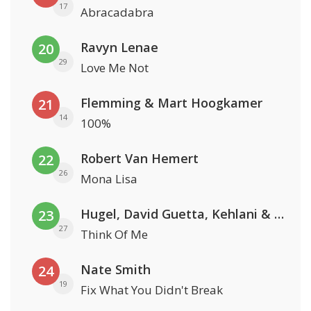
17
Abracadabra
Ravyn Lenae
20
29
Love Me Not
Flemming & Mart Hoogkamer
21
14
100%
Robert Van Hemert
22
26
Mona Lisa
Hugel, David Guetta, Kehlani & Daecolm
23
27
Think Of Me
Nate Smith
24
19
Fix What You Didn't Break