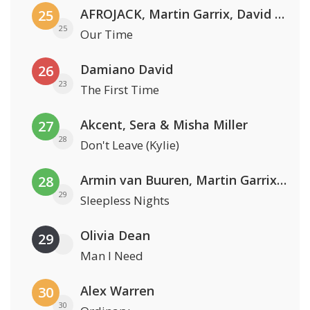
AFROJACK, Martin Garrix, David Guetta & Amél
25
25
Our Time
Damiano David
26
23
The First Time
Akcent, Sera & Misha Miller
27
28
Don't Leave (Kylie)
Armin van Buuren, Martin Garrix & Libby Whitehouse
28
29
Sleepless Nights
Olivia Dean
29
Man I Need
Alex Warren
30
30