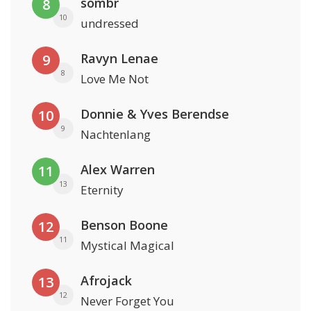
sombr
8
10
undressed
Ravyn Lenae
9
8
Love Me Not
Donnie & Yves Berendse
10
9
Nachtenlang
Alex Warren
11
13
Eternity
Benson Boone
12
11
Mystical Magical
Afrojack
13
12
Never Forget You