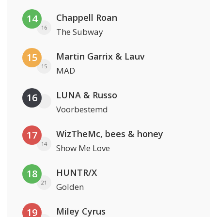
Chappell Roan
14
16
The Subway
Martin Garrix & Lauv
15
15
MAD
LUNA & Russo
16
Voorbestemd
WizTheMc, bees & honey
17
14
Show Me Love
HUNTR/X
18
21
Golden
Miley Cyrus
19