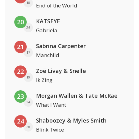
18
End of the World
KATSEYE
20
26
Gabriela
Sabrina Carpenter
21
17
Manchild
Zoë Livay & Snelle
22
19
Ik Zing
Morgan Wallen & Tate McRae
23
24
What I Want
Shaboozey & Myles Smith
24
20
Blink Twice