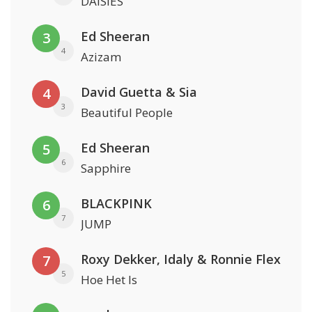
DAISIES
Ed Sheeran
3
4
Azizam
David Guetta & Sia
4
3
Beautiful People
Ed Sheeran
5
6
Sapphire
BLACKPINK
6
7
JUMP
Roxy Dekker, Idaly & Ronnie Flex
7
5
Hoe Het Is