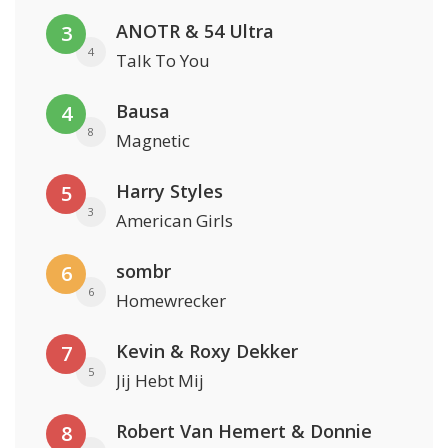
ANOTR & 54 Ultra
3
4
Talk To You
Bausa
4
8
Magnetic
Harry Styles
5
3
American Girls
sombr
6
6
Homewrecker
Kevin & Roxy Dekker
7
5
Jij Hebt Mij
Robert Van Hemert & Donnie
8