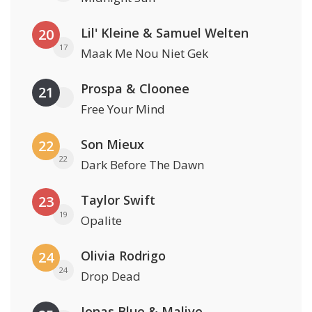
Lil' Kleine & Samuel Welten
20
17
Maak Me Nou Niet Gek
Prospa & Cloonee
21
Free Your Mind
Son Mieux
22
22
Dark Before The Dawn
Taylor Swift
23
19
Opalite
Olivia Rodrigo
24
24
Drop Dead
Jonas Blue & Malive