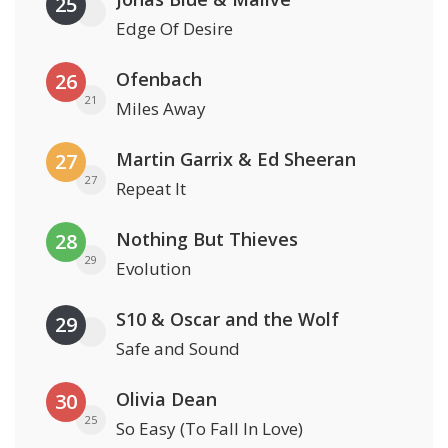
25
Edge Of Desire
Ofenbach
26
21
Miles Away
Martin Garrix & Ed Sheeran
27
27
Repeat It
Nothing But Thieves
28
29
Evolution
S10 & Oscar and the Wolf
29
Safe and Sound
Olivia Dean
30
25
So Easy (To Fall In Love)