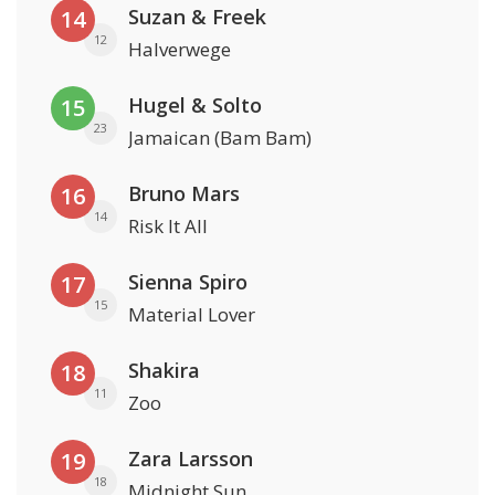
Suzan & Freek
14
12
Halverwege
Hugel & Solto
15
23
Jamaican (Bam Bam)
Bruno Mars
16
14
Risk It All
Sienna Spiro
17
15
Material Lover
Shakira
18
11
Zoo
Zara Larsson
19
18
Midnight Sun