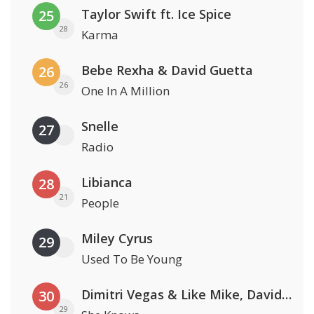
Taylor Swift ft. Ice Spice
25
28
Karma
Bebe Rexha & David Guetta
26
26
One In A Million
Snelle
27
Radio
Libianca
28
21
People
Miley Cyrus
29
Used To Be Young
Dimitri Vegas & Like Mike, David Guetta & Afro Bros ft. Akon
30
29