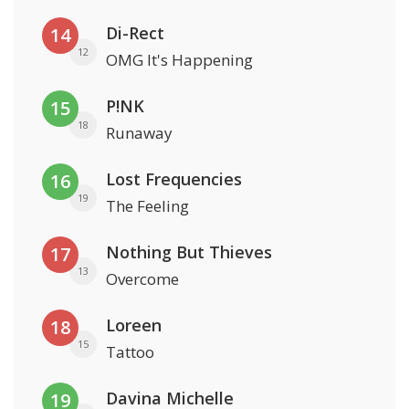
Di-Rect
14
12
OMG It's Happening
P!NK
15
18
Runaway
Lost Frequencies
16
19
The Feeling
Nothing But Thieves
17
13
Overcome
Loreen
18
15
Tattoo
Davina Michelle
19