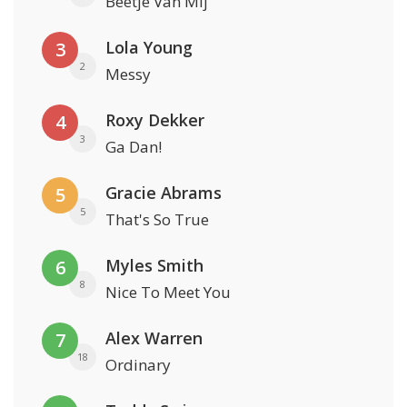
Beetje Van Mij
Lola Young
3
2
Messy
Roxy Dekker
4
3
Ga Dan!
Gracie Abrams
5
5
That's So True
Myles Smith
6
8
Nice To Meet You
Alex Warren
7
18
Ordinary