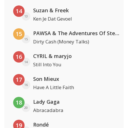
Suzan & Freek
14
13
Ken Je Dat Gevoel
PAWSA & The Adventures Of Stevie V
15
15
Dirty Cash (Money Talks)
CYRIL & maryjo
16
14
Still Into You
Son Mieux
17
16
Have A Little Faith
Lady Gaga
18
20
Abracadabra
Rondé
19