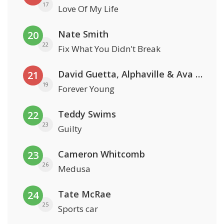
17
Love Of My Life
Nate Smith
20
22
Fix What You Didn't Break
David Guetta, Alphaville & Ava Max
21
19
Forever Young
Teddy Swims
22
23
Guilty
Cameron Whitcomb
23
26
Medusa
Tate McRae
24
25
Sports car