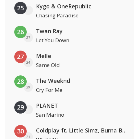
Kygo & OneRepublic
25
Chasing Paradise
Twan Ray
26
27
Let You Down
Melle
27
24
Same Old
The Weeknd
28
29
Cry For Me
PLÅNET
29
San Marino
Coldplay ft. Little Simz, Burna Boy, Elyanna & Tini
30
21