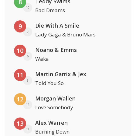
Teddy Swims
8
10
Bad Dreams
Die With A Smile
9
7
Lady Gaga & Bruno Mars
Noano & Emms
10
6
Waka
Martin Garrix & Jex
11
9
Told You So
Morgan Wallen
12
12
Love Somebody
Alex Warren
13
11
Burning Down