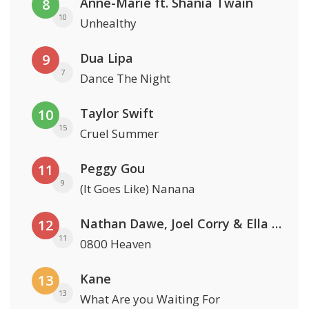
Anne-Marie ft. Shania Twain
8
10
Unhealthy
Dua Lipa
9
7
Dance The Night
Taylor Swift
10
15
Cruel Summer
Peggy Gou
11
9
(It Goes Like) Nanana
Nathan Dawe, Joel Corry & Ella Henderson
12
11
0800 Heaven
Kane
13
13
What Are you Waiting For