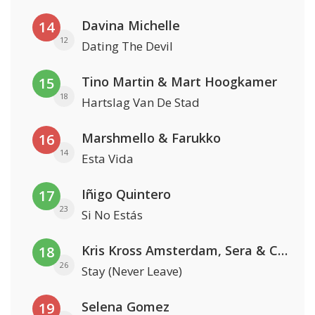
Davina Michelle
14
12
Dating The Devil
Tino Martin & Mart Hoogkamer
15
18
Hartslag Van De Stad
Marshmello & Farukko
16
14
Esta Vida
Iñigo Quintero
17
23
Si No Estás
Kris Kross Amsterdam, Sera & Conor Maynard
18
26
Stay (Never Leave)
Selena Gomez
19