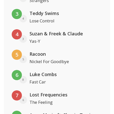
Strangers
Teddy Swims
3
4
Lose Control
Suzan & Freek & Claude
4
3
Yas-Y
Racoon
5
5
Nickel For Goodbye
Luke Combs
6
8
Fast Car
Lost Frequencies
7
6
The Feeling