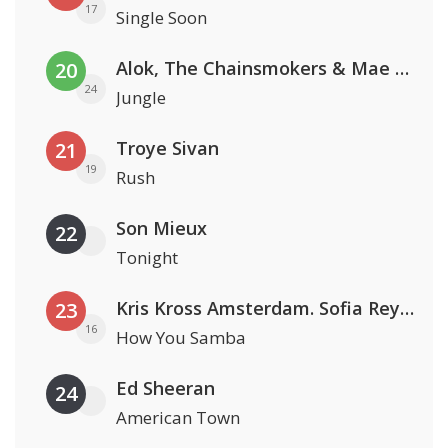
17
Single Soon
Alok, The Chainsmokers & Mae Stephens
20
24
Jungle
Troye Sivan
21
19
Rush
Son Mieux
22
Tonight
Kris Kross Amsterdam. Sofia Reyes & Tinie Tempah
23
16
How You Samba
Ed Sheeran
24
American Town