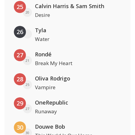
Calvin Harris & Sam Smith
25
20
Desire
Tyla
26
Water
Rondé
27
21
Break My Heart
Oliva Rodrigo
28
25
Vampire
OneRepublic
29
27
Runaway
Douwe Bob
30
30