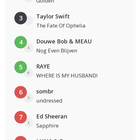
Golden
Taylor Swift
3
The Fate Of Ophelia
Douwe Bob & MEAU
4
6
Nog Even Blijven
RAYE
5
8
WHERE IS MY HUSBAND!
sombr
6
5
undressed
Ed Sheeran
7
3
Sapphire