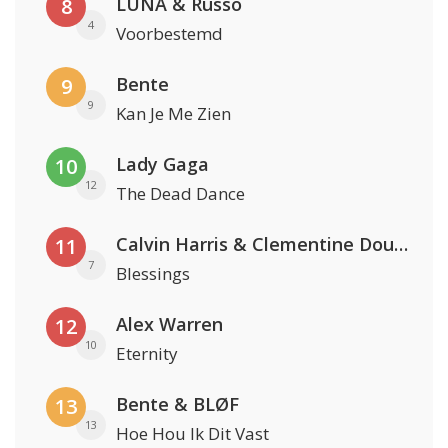
LUNA & Russo
8
4
Voorbestemd
Bente
9
9
Kan Je Me Zien
Lady Gaga
10
12
The Dead Dance
Calvin Harris & Clementine Douglas
11
7
Blessings
Alex Warren
12
10
Eternity
Bente & BLØF
13
13
Hoe Hou Ik Dit Vast