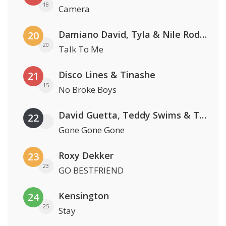
18
Camera
Damiano David, Tyla & Nile Rodgers
20
20
Talk To Me
Disco Lines & Tinashe
21
15
No Broke Boys
David Guetta, Teddy Swims & Tones And I
22
Gone Gone Gone
Roxy Dekker
23
23
GO BESTFRIEND
Kensington
24
25
Stay