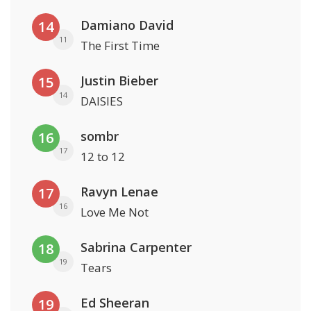
Damiano David
14
11
The First Time
Justin Bieber
15
14
DAISIES
sombr
16
17
12 to 12
Ravyn Lenae
17
16
Love Me Not
Sabrina Carpenter
18
19
Tears
Ed Sheeran
19