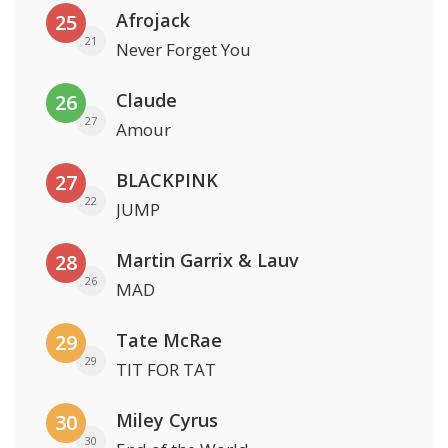
Afrojack
25
21
Never Forget You
Claude
26
27
Amour
BLACKPINK
27
22
JUMP
Martin Garrix & Lauv
28
26
MAD
Tate McRae
29
29
TIT FOR TAT
Miley Cyrus
30
30