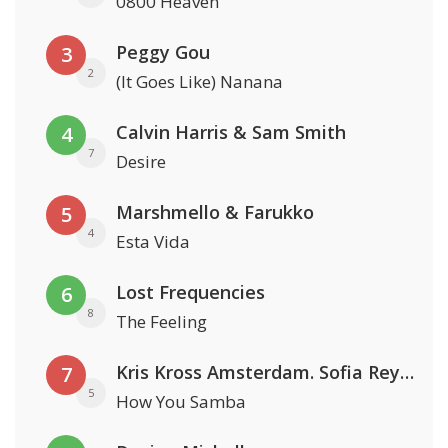
0800 Heaven
Peggy Gou
3
2
(It Goes Like) Nanana
Calvin Harris & Sam Smith
4
7
Desire
Marshmello & Farukko
5
4
Esta Vida
Lost Frequencies
6
8
The Feeling
Kris Kross Amsterdam. Sofia Reyes & Tinie Tempah
7
5
How You Samba