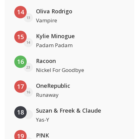
Oliva Rodrigo
14
13
Vampire
Kylie Minogue
15
14
Padam Padam
Racoon
16
23
Nickel For Goodbye
OneRepublic
17
16
Runaway
Suzan & Freek & Claude
18
Yas-Y
P!NK
19