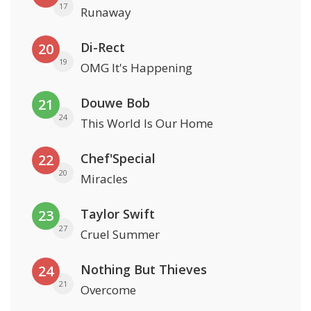
17
Runaway
Di-Rect
20
19
OMG It's Happening
Douwe Bob
21
24
This World Is Our Home
Chef'Special
22
20
Miracles
Taylor Swift
23
27
Cruel Summer
Nothing But Thieves
24
21
Overcome