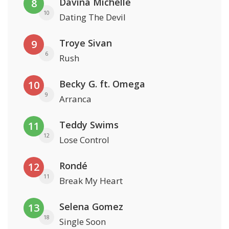
Davina Michelle
8
10
Dating The Devil
Troye Sivan
9
6
Rush
Becky G. ft. Omega
10
9
Arranca
Teddy Swims
11
12
Lose Control
Rondé
12
11
Break My Heart
Selena Gomez
13
18
Single Soon