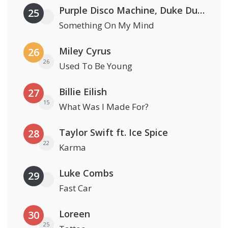
Purple Disco Machine, Duke Dumont & Nothing But Thieves
25
Something On My Mind
Miley Cyrus
26
26
Used To Be Young
Billie Eilish
27
15
What Was I Made For?
Taylor Swift ft. Ice Spice
28
22
Karma
Luke Combs
29
Fast Car
Loreen
30
25