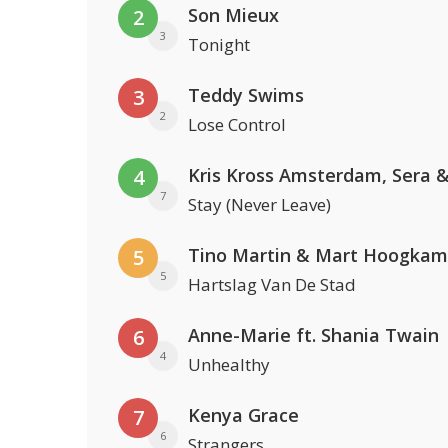
Son Mieux
2
3
Tonight
Teddy Swims
3
2
Lose Control
4
7
Stay (Never Leave)
Tino Martin & Mart Hoogkam
5
5
Hartslag Van De Stad
Anne-Marie ft. Shania Twain
6
4
Unhealthy
Kenya Grace
7
6
Strangers