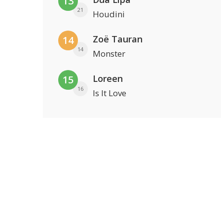
13
21
Houdini
Zoë Tauran
14
14
Monster
Loreen
15
16
Is It Love