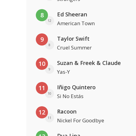
Ed Sheeran
8
12
American Town
Taylor Swift
9
8
Cruel Summer
Suzan & Freek & Claude
10
9
Yas-Y
Iñigo Quintero
11
10
Si No Estás
Racoon
12
11
Nickel For Goodbye
Dua Lipa