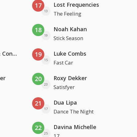
Lost Frequencies
17
13
The Feeling
Noah Kahan
18
19
Stick Season
Kris Kross Amsterdam, Sera & Conor Maynard
Luke Combs
19
15
Fast Car
er
Roxy Dekker
20
23
Satisfyer
Dua Lipa
21
17
Dance The Night
Davina Michelle
22
25
17