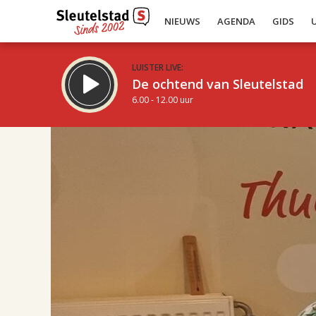
NIEUWS
AGENDA
GIDS
LUISTER LIVE:
De ochtend van Sleutelstad
6.00 - 12.00 uur
17.00
Inklappen