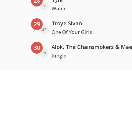
28
26
Water
Troye Sivan
29
27
One Of Your Girls
30
29
Jungle