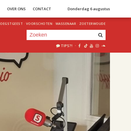
S
OVER ONS
CONTACT
Donderdag 6 augustus
OEGSTGEEST
·
VOORSCHOTEN
·
WASSENAAR
·
ZOETERWOUDE
TIPS?!
·
Je luistert nu naar
uur 1 van 2
«
Vorig uur
Volgend uur
»
18.00