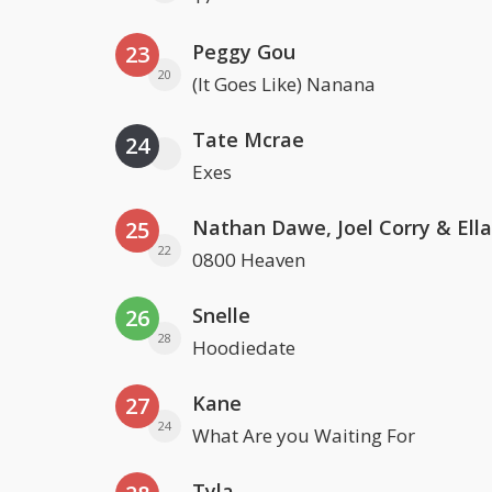
Peggy Gou
23
20
(It Goes Like) Nanana
Tate Mcrae
24
Exes
25
22
0800 Heaven
Snelle
26
28
Hoodiedate
Kane
27
24
What Are you Waiting For
Tyla