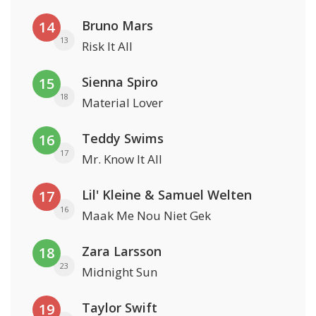
Bruno Mars
14
13
Risk It All
Sienna Spiro
15
18
Material Lover
Teddy Swims
16
17
Mr. Know It All
Lil' Kleine & Samuel Welten
17
16
Maak Me Nou Niet Gek
Zara Larsson
18
23
Midnight Sun
Taylor Swift
19