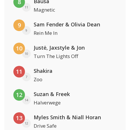
Bausa
8
11
Magnetic
Sam Fender & Olivia Dean
9
9
Rein Me In
Justė, Jaxstyle & Jon
10
10
Turn The Lights Off
Shakira
11
7
Zoo
Suzan & Freek
12
14
Halverwege
Myles Smith & Niall Horan
13
12
Drive Safe