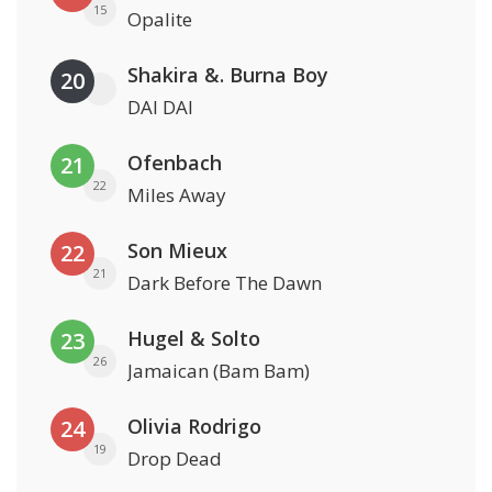
15
Opalite
Shakira &. Burna Boy
20
DAI DAI
Ofenbach
21
22
Miles Away
Son Mieux
22
21
Dark Before The Dawn
Hugel & Solto
23
26
Jamaican (Bam Bam)
Olivia Rodrigo
24
19
Drop Dead