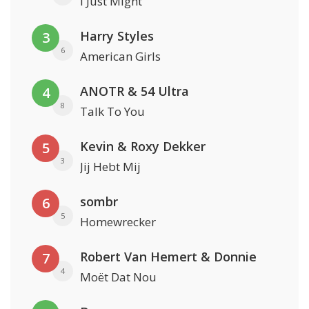
I Just Might
Harry Styles
3
6
American Girls
ANOTR & 54 Ultra
4
8
Talk To You
Kevin & Roxy Dekker
5
3
Jij Hebt Mij
sombr
6
5
Homewrecker
Robert Van Hemert & Donnie
7
4
Moët Dat Nou