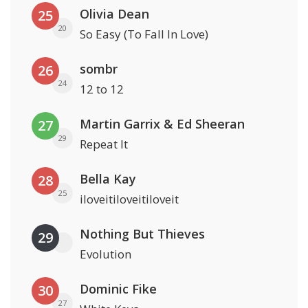
Olivia Dean
25
20
So Easy (To Fall In Love)
sombr
26
24
12 to 12
Martin Garrix & Ed Sheeran
27
29
Repeat It
Bella Kay
28
25
iloveitiloveitiloveit
Nothing But Thieves
29
Evolution
Dominic Fike
30
27