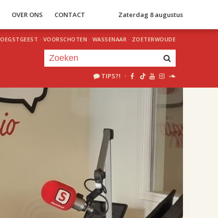
S
OVER ONS
CONTACT
Zaterdag 8 augustus
OEGSTGEEST
·
VOORSCHOTEN
·
WASSENAAR
·
ZOETERWOUDE
TIPS?!
·
Je luistert nu naar
uur 1 van 2
«
Vorig uur
Volgend uur
»
18.00