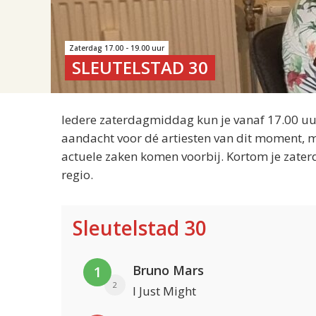
Zaterdag 17.00 - 19.00 uur
SLEUTELSTAD 30
Iedere zaterdagmiddag kun je vanaf 17.00 uur
aandacht voor dé artiesten van dit moment, m
actuele zaken komen voorbij. Kortom je zater
regio.
Sleutelstad 30
Bruno Mars
1
2
I Just Might