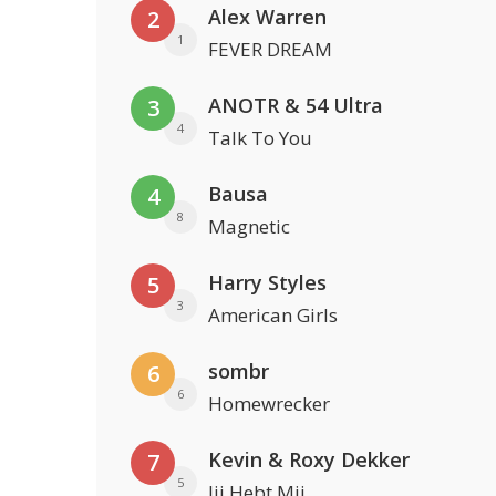
Alex Warren
2
1
FEVER DREAM
ANOTR & 54 Ultra
3
4
Talk To You
Bausa
4
8
Magnetic
Harry Styles
5
3
American Girls
sombr
6
6
Homewrecker
Kevin & Roxy Dekker
7
5
Jij Hebt Mij