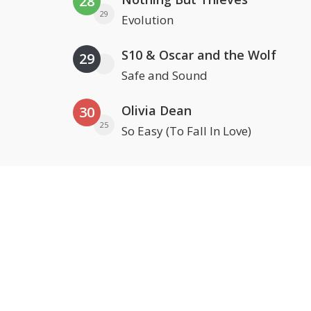
28
29
Evolution
S10 & Oscar and the Wolf
29
Safe and Sound
Olivia Dean
30
25
So Easy (To Fall In Love)