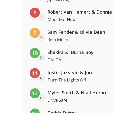
Robert Van Hemert & Donnie
8
7
Moët Dat Nou
Sam Fender & Olivia Dean
9
9
Rein Me In
Shakira &. Burna Boy
10
20
DAI DAI
Justė, Jaxstyle & Jon
11
10
Turn The Lights Off
Myles Smith & Niall Horan
12
13
Drive Safe
Teddy Swims