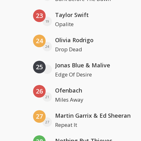
Taylor Swift
23
19
Opalite
Olivia Rodrigo
24
24
Drop Dead
Jonas Blue & Malive
25
Edge Of Desire
Ofenbach
26
21
Miles Away
Martin Garrix & Ed Sheeran
27
27
Repeat It
Nothing But Thieves