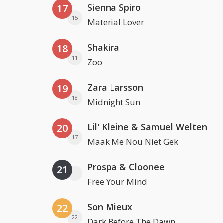
Sienna Spiro
17
15
Material Lover
Shakira
18
11
Zoo
Zara Larsson
19
18
Midnight Sun
Lil' Kleine & Samuel Welten
20
17
Maak Me Nou Niet Gek
Prospa & Cloonee
21
Free Your Mind
Son Mieux
22
22
Dark Before The Dawn