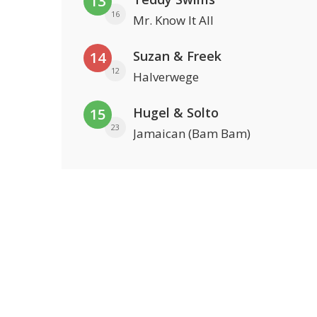
13
16
Mr. Know It All
Suzan & Freek
14
12
Halverwege
Hugel & Solto
15
23
Jamaican (Bam Bam)