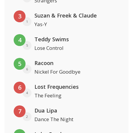
Strangers
Suzan & Freek & Claude
3
1
Yas-Y
Teddy Swims
4
5
Lose Control
Racoon
5
6
Nickel For Goodbye
Lost Frequencies
6
4
The Feeling
Dua Lipa
7
2
Dance The Night