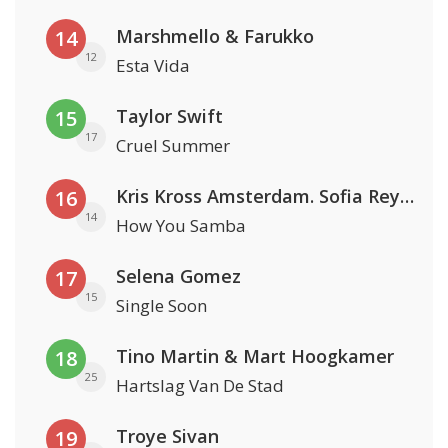
Marshmello & Farukko
14
12
Esta Vida
Taylor Swift
15
17
Cruel Summer
Kris Kross Amsterdam. Sofia Reyes & Tinie Tempah
16
14
How You Samba
Selena Gomez
17
15
Single Soon
Tino Martin & Mart Hoogkamer
18
25
Hartslag Van De Stad
Troye Sivan
19