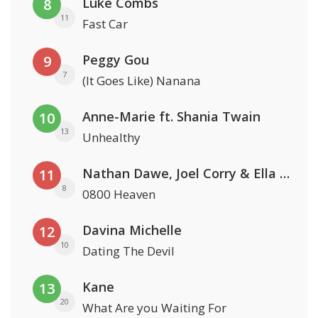
Luke Combs
8
11
Fast Car
Peggy Gou
9
7
(It Goes Like) Nanana
Anne-Marie ft. Shania Twain
10
13
Unhealthy
Nathan Dawe, Joel Corry & Ella Henderson
11
8
0800 Heaven
Davina Michelle
12
10
Dating The Devil
Kane
13
20
What Are you Waiting For