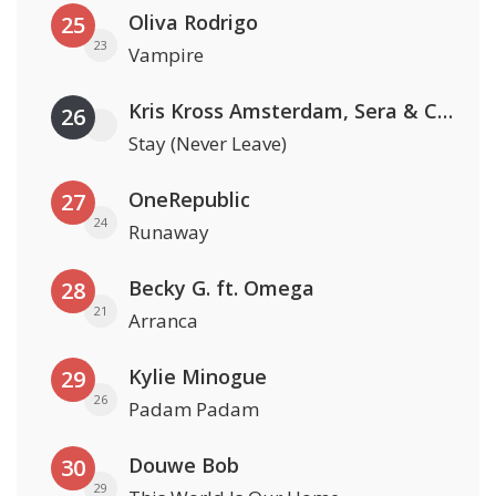
Oliva Rodrigo
25
23
Vampire
Kris Kross Amsterdam, Sera & Conor Maynard
26
Stay (Never Leave)
OneRepublic
27
24
Runaway
Becky G. ft. Omega
28
21
Arranca
Kylie Minogue
29
26
Padam Padam
Douwe Bob
30
29