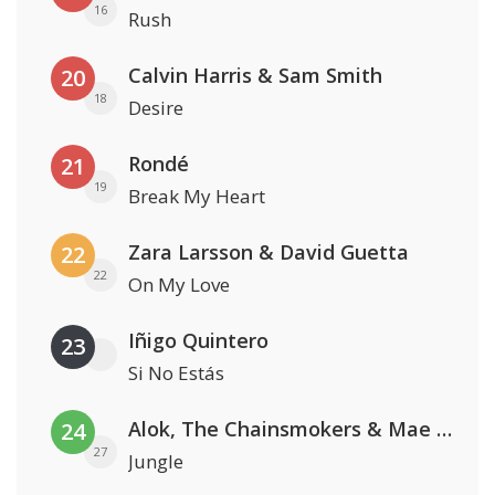
16
Rush
Calvin Harris & Sam Smith
20
18
Desire
Rondé
21
19
Break My Heart
Zara Larsson & David Guetta
22
22
On My Love
Iñigo Quintero
23
Si No Estás
Alok, The Chainsmokers & Mae Stephens
24
27
Jungle