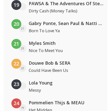
PAWSA & The Adventures Of Stevie V
19
Dirty Cash (Money Talks)
Gabry Ponte, Sean Paul & Natti Natasha
20
21
Born To Love Ya
Myles Smith
21
23
Nice To Meet You
Douwe Bob & SERA
22
22
Could Have Been Us
Lola Young
23
Messy
Pommelien Thijs & MEAU
24
19
Het Midden