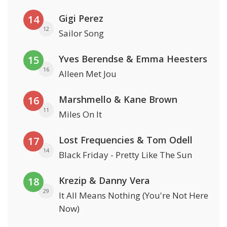
Gigi Perez
14
12
Sailor Song
Yves Berendse & Emma Heesters
15
16
Alleen Met Jou
Marshmello & Kane Brown
16
11
Miles On It
Lost Frequencies & Tom Odell
17
14
Black Friday - Pretty Like The Sun
Krezip & Danny Vera
18
29
It All Means Nothing (You're Not Here
Now)