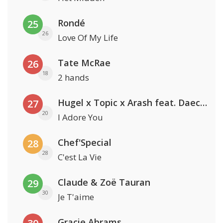
Rondé
25
26
Love Of My Life
Tate McRae
26
18
2 hands
Hugel x Topic x Arash feat. Daecolm
27
20
I Adore You
Chef'Special
28
28
C'est La Vie
Claude & Zoë Tauran
29
30
Je T'aime
Gracie Abrams