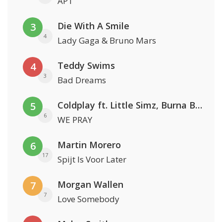
APT
Die With A Smile
3
4
Lady Gaga & Bruno Mars
Teddy Swims
4
3
Bad Dreams
Coldplay ft. Little Simz, Burna Boy, Elyanna & Tini
5
6
WE PRAY
Martin Morero
6
17
Spijt Is Voor Later
Morgan Wallen
7
7
Love Somebody