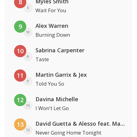
Myles Smith
8
5
Wait For You
Alex Warren
9
10
Burning Down
Sabrina Carpenter
10
8
Taste
Martin Garrix & Jex
11
9
Told You So
Davina Michelle
12
15
I Won't Let Go
David Guetta & Alesso feat. Madison Love
13
13
Never Going Home Tonight