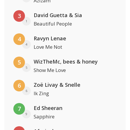
Azizam
David Guetta & Sia
3
1
Beautiful People
Ravyn Lenae
4
4
Love Me Not
WizTheMc, bees & honey
5
5
Show Me Love
Zoë Livay & Snelle
6
6
Ik Zing
Ed Sheeran
7
9
Sapphire