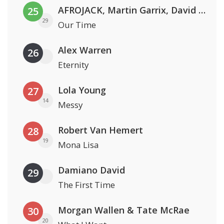
AFROJACK, Martin Garrix, David Guetta & Amél
25
29
Our Time
Alex Warren
26
Eternity
Lola Young
27
14
Messy
Robert Van Hemert
28
19
Mona Lisa
Damiano David
29
The First Time
Morgan Wallen & Tate McRae
30
20