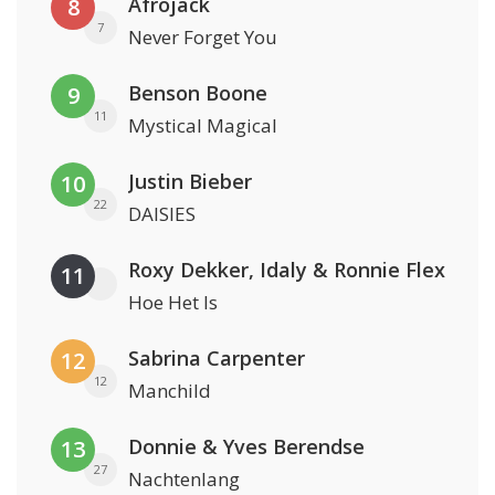
Afrojack
8
7
Never Forget You
Benson Boone
9
11
Mystical Magical
Justin Bieber
10
22
DAISIES
Roxy Dekker, Idaly & Ronnie Flex
11
Hoe Het Is
Sabrina Carpenter
12
12
Manchild
Donnie & Yves Berendse
13
27
Nachtenlang