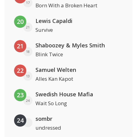
17
Born With a Broken Heart
Lewis Capaldi
20
21
Survive
Shaboozey & Myles Smith
21
18
Blink Twice
Samuel Welten
22
13
Alles Kan Kapot
Swedish House Mafia
23
24
Wait So Long
sombr
24
undressed