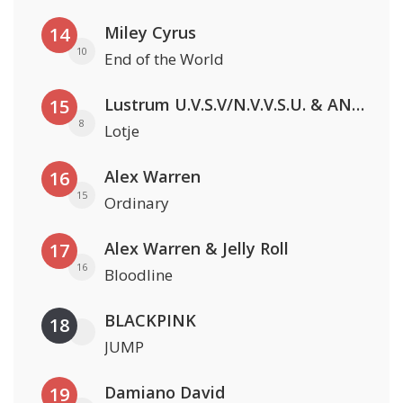
Miley Cyrus
14
10
End of the World
Lustrum U.V.S.V/N.V.V.S.U. & ANNO ONS & Jopke van Dobbenburgh & Roeland Beelen
15
8
Lotje
Alex Warren
16
15
Ordinary
Alex Warren & Jelly Roll
17
16
Bloodline
BLACKPINK
18
JUMP
Damiano David
19