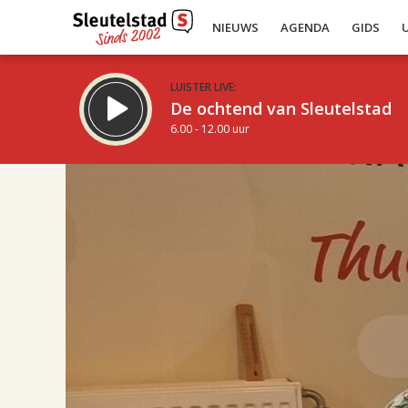
NIEUWS
AGENDA
GIDS
LUISTER LIVE:
De ochtend van Sleutelstad
6.00 - 12.00 uur
17.00
Inklappen