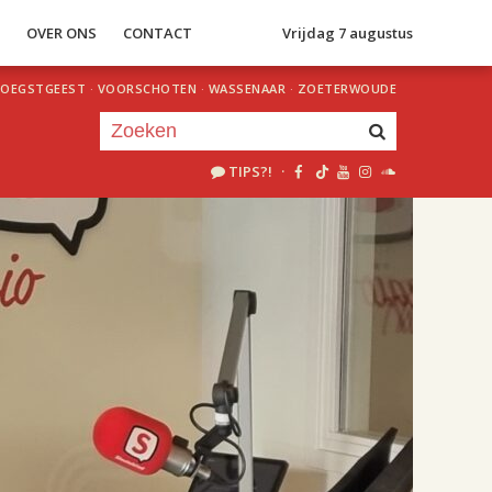
S
OVER ONS
CONTACT
Vrijdag 7 augustus
OEGSTGEEST
·
VOORSCHOTEN
·
WASSENAAR
·
ZOETERWOUDE
TIPS?!
·
Je luistert nu naar
uur 1 van 2
«
Vorig uur
Volgend uur
»
18.00