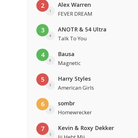
Alex Warren
2
1
FEVER DREAM
ANOTR & 54 Ultra
3
4
Talk To You
Bausa
4
8
Magnetic
Harry Styles
5
3
American Girls
sombr
6
6
Homewrecker
Kevin & Roxy Dekker
7
5
Jij Hebt Mij