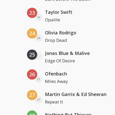
Taylor Swift
23
19
Opalite
Olivia Rodrigo
24
24
Drop Dead
Jonas Blue & Malive
25
Edge Of Desire
Ofenbach
26
21
Miles Away
Martin Garrix & Ed Sheeran
27
27
Repeat It
Nothing But Thieves