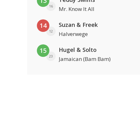
13
16
Mr. Know It All
Suzan & Freek
14
12
Halverwege
Hugel & Solto
15
23
Jamaican (Bam Bam)