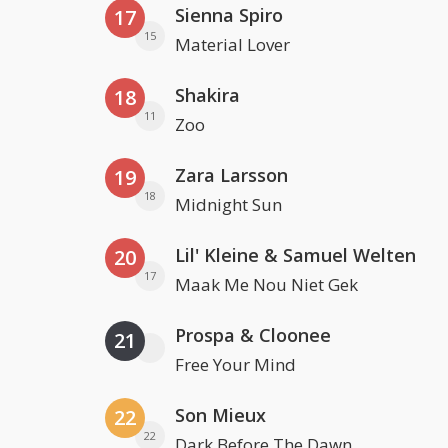
Sienna Spiro
17
15
Material Lover
Shakira
18
11
Zoo
Zara Larsson
19
18
Midnight Sun
Lil' Kleine & Samuel Welten
20
17
Maak Me Nou Niet Gek
Prospa & Cloonee
21
Free Your Mind
Son Mieux
22
22
Dark Before The Dawn