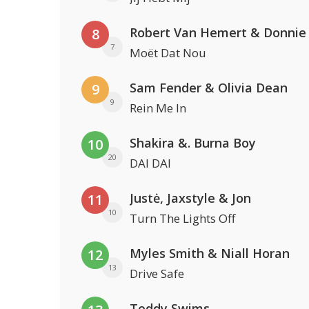
Robert Van Hemert & Donnie
8
7
Moët Dat Nou
Sam Fender & Olivia Dean
9
9
Rein Me In
Shakira &. Burna Boy
10
20
DAI DAI
Justė, Jaxstyle & Jon
11
10
Turn The Lights Off
Myles Smith & Niall Horan
12
13
Drive Safe
Teddy Swims