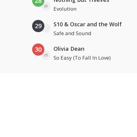
28
29
Evolution
S10 & Oscar and the Wolf
29
Safe and Sound
Olivia Dean
30
25
So Easy (To Fall In Love)