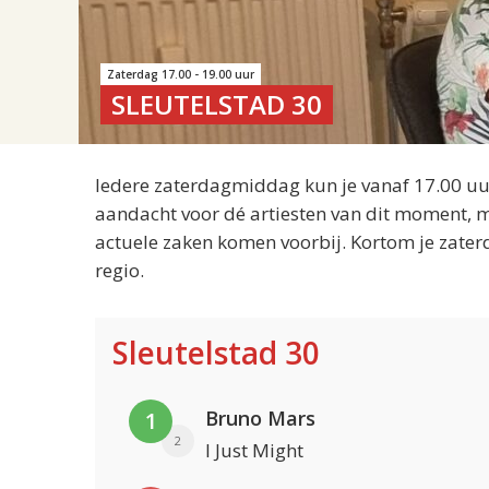
Zaterdag 17.00 - 19.00 uur
SLEUTELSTAD 30
Iedere zaterdagmiddag kun je vanaf 17.00 uur
aandacht voor dé artiesten van dit moment, m
actuele zaken komen voorbij. Kortom je zater
regio.
Sleutelstad 30
Bruno Mars
1
2
I Just Might