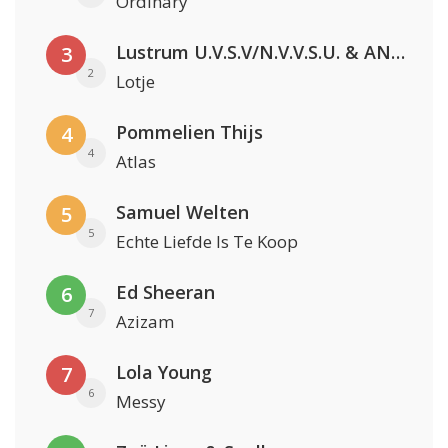
Ordinary
Lustrum U.V.S.V/N.V.V.S.U. & ANNO ONS & Jopke van Dobbenburgh & Roeland Beelen
3
2
Lotje
Pommelien Thijs
4
4
Atlas
Samuel Welten
5
5
Echte Liefde Is Te Koop
Ed Sheeran
6
7
Azizam
Lola Young
7
6
Messy