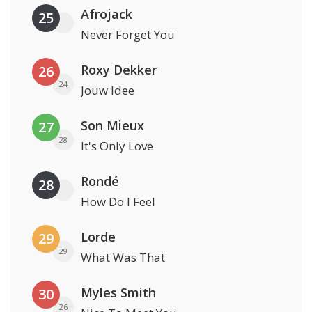
Afrojack
25
Never Forget You
Roxy Dekker
26
24
Jouw Idee
Son Mieux
27
28
It's Only Love
Rondé
28
How Do I Feel
Lorde
29
29
What Was That
Myles Smith
30
26