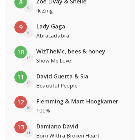
Zoë Livay & Snelle
8
9
Ik Zing
Lady Gaga
9
8
Abracadabra
WizTheMc, bees & honey
10
16
Show Me Love
David Guetta & Sia
11
12
Beautiful People
Flemming & Mart Hoogkamer
12
10
100%
Damiano David
13
11
Born With a Broken Heart