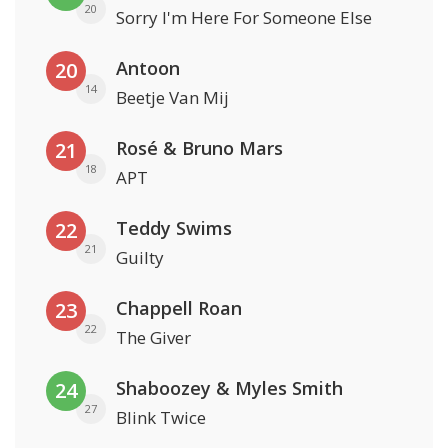
20
Sorry I'm Here For Someone Else
Antoon
20
14
Beetje Van Mij
Rosé & Bruno Mars
21
18
APT
Teddy Swims
22
21
Guilty
Chappell Roan
23
22
The Giver
Shaboozey & Myles Smith
24
27
Blink Twice