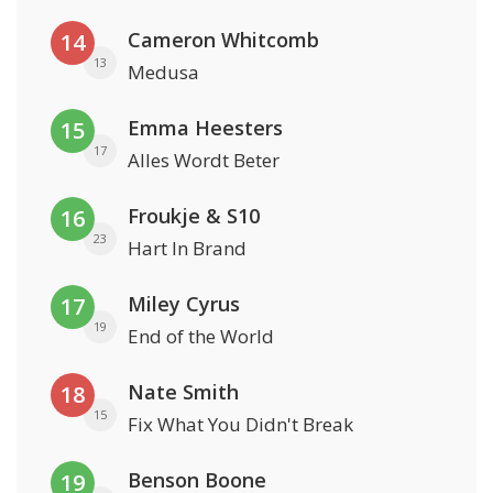
Cameron Whitcomb
14
13
Medusa
Emma Heesters
15
17
Alles Wordt Beter
Froukje & S10
16
23
Hart In Brand
Miley Cyrus
17
19
End of the World
Nate Smith
18
15
Fix What You Didn't Break
Benson Boone
19