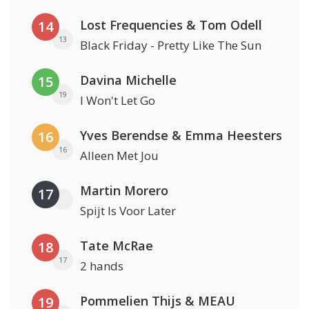
Lost Frequencies & Tom Odell
14
13
Black Friday - Pretty Like The Sun
Davina Michelle
15
19
I Won't Let Go
Yves Berendse & Emma Heesters
16
16
Alleen Met Jou
Martin Morero
17
Spijt Is Voor Later
Tate McRae
18
17
2 hands
Pommelien Thijs & MEAU
19