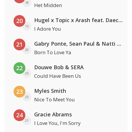
18
Het Midden
Hugel x Topic x Arash feat. Daecolm
20
15
I Adore You
Gabry Ponte, Sean Paul & Natti Natasha
21
20
Born To Love Ya
Douwe Bob & SERA
22
25
Could Have Been Us
Myles Smith
23
23
Nice To Meet You
Gracie Abrams
24
21
I Love You, I'm Sorry