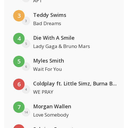
APT
Teddy Swims
3
3
Bad Dreams
Die With A Smile
4
5
Lady Gaga & Bruno Mars
Myles Smith
5
6
Wait For You
Coldplay ft. Little Simz, Burna Boy, Elyanna & Tini
6
4
WE PRAY
Morgan Wallen
7
14
Love Somebody