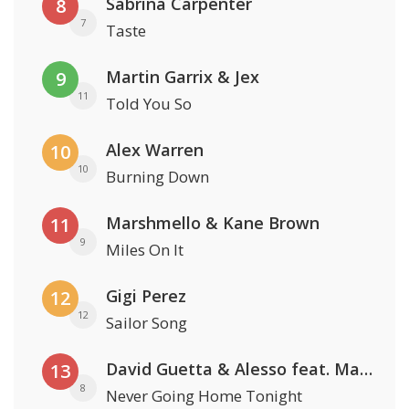
Sabrina Carpenter
8
7
Taste
Martin Garrix & Jex
9
11
Told You So
Alex Warren
10
10
Burning Down
Marshmello & Kane Brown
11
9
Miles On It
Gigi Perez
12
12
Sailor Song
David Guetta & Alesso feat. Madison Love
13
8
Never Going Home Tonight