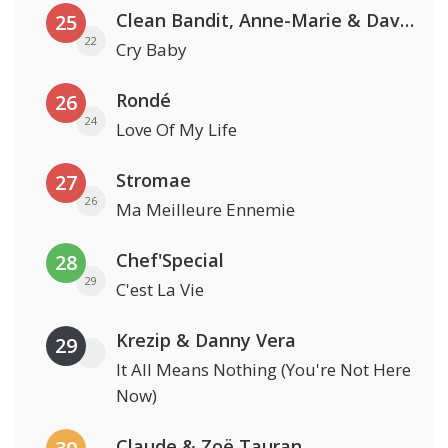
Clean Bandit, Anne-Marie & David Guetta
25
22
Cry Baby
Rondé
26
24
Love Of My Life
Stromae
27
26
Ma Meilleure Ennemie
Chef'Special
28
29
C'est La Vie
Krezip & Danny Vera
29
It All Means Nothing (You're Not Here
Now)
Claude & Zoë Tauran