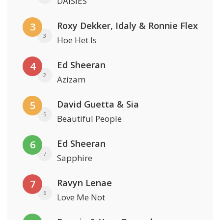
DAISIES
Roxy Dekker, Idaly & Ronnie Flex
3
3
Hoe Het Is
Ed Sheeran
4
2
Azizam
David Guetta & Sia
5
5
Beautiful People
Ed Sheeran
6
7
Sapphire
Ravyn Lenae
7
6
Love Me Not