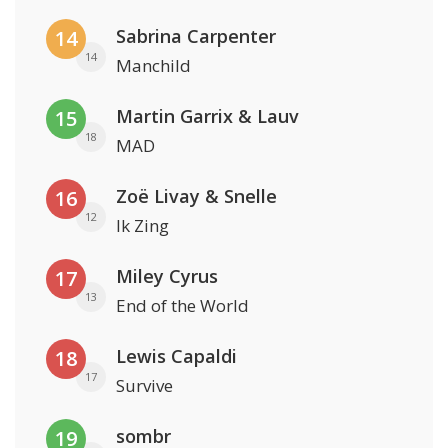
Sabrina Carpenter
14
14
Manchild
Martin Garrix & Lauv
15
18
MAD
Zoë Livay & Snelle
16
12
Ik Zing
Miley Cyrus
17
13
End of the World
Lewis Capaldi
18
17
Survive
sombr
19