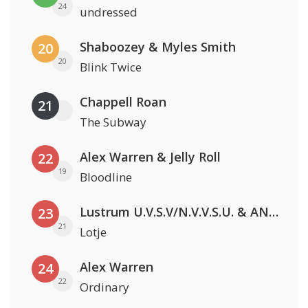
24
undressed
Shaboozey & Myles Smith
20
20
Blink Twice
Chappell Roan
21
The Subway
Alex Warren & Jelly Roll
22
19
Bloodline
Lustrum U.V.S.V/N.V.V.S.U. & ANNO ONS & Jopke van Dobbenburgh & Roeland Beelen
23
21
Lotje
Alex Warren
24
22
Ordinary