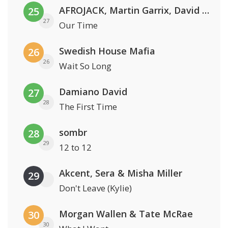
AFROJACK, Martin Garrix, David Guetta & Amél
25
27
Our Time
Swedish House Mafia
26
26
Wait So Long
Damiano David
27
28
The First Time
sombr
28
29
12 to 12
Akcent, Sera & Misha Miller
29
Don't Leave (Kylie)
Morgan Wallen & Tate McRae
30
30