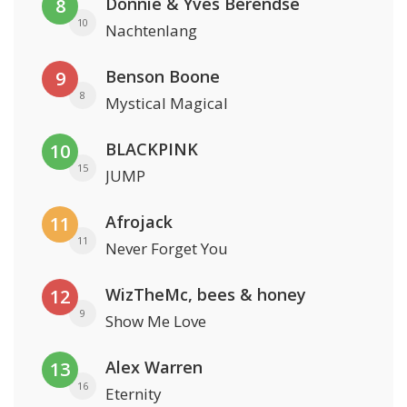
Donnie & Yves Berendse
8
10
Nachtenlang
Benson Boone
9
8
Mystical Magical
BLACKPINK
10
15
JUMP
Afrojack
11
11
Never Forget You
WizTheMc, bees & honey
12
9
Show Me Love
Alex Warren
13
16
Eternity