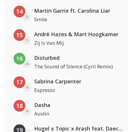
Martin Garrix ft. Carolina Liar
14
12
Smile
André Hazes & Mart Hoogkamer
15
11
Zij Is Van Mij
Disturbed
16
24
The Sound of Silence (Cyril Remix)
Sabrina Carpenter
17
14
Espresso
Dasha
18
16
Austin
Hugel x Topic x Arash feat. Daecolm
19