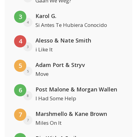
Gaan We Weg?
Karol G.
3
4
Si Antes Te Hubiera Conocido
Alesso & Nate Smith
4
3
i Like It
Adam Port & Stryv
5
5
Move
Post Malone & Morgan Wallen
6
8
I Had Some Help
Marshmello & Kane Brown
7
7
Miles On It