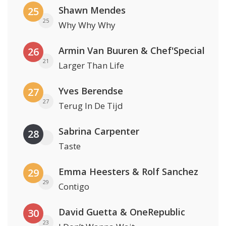
Shawn Mendes
25
25
Why Why Why
Armin Van Buuren & Chef'Special
26
21
Larger Than Life
Yves Berendse
27
27
Terug In De Tijd
Sabrina Carpenter
28
Taste
Emma Heesters & Rolf Sanchez
29
29
Contigo
David Guetta & OneRepublic
30
23