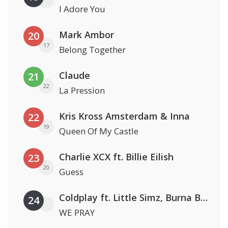
I Adore You
Mark Ambor
20
17
Belong Together
Claude
21
22
La Pression
Kris Kross Amsterdam & Inna
22
19
Queen Of My Castle
Charlie XCX ft. Billie Eilish
23
20
Guess
Coldplay ft. Little Simz, Burna Boy, Elyanna & Tini
24
WE PRAY