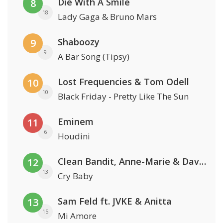
Die With A Smile
8
18
Lady Gaga & Bruno Mars
Shaboozy
9
9
A Bar Song (Tipsy)
Lost Frequencies & Tom Odell
10
10
Black Friday - Pretty Like The Sun
Eminem
11
6
Houdini
Clean Bandit, Anne-Marie & David Guetta
12
13
Cry Baby
Sam Feld ft. JVKE & Anitta
13
15
Mi Amore