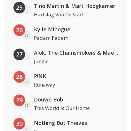
Tino Martin & Mart Hoogkamer
25
Hartslag Van De Stad
Kylie Minogue
26
23
Padam Padam
Alok, The Chainsmokers & Mae Stephens
27
Jungle
P!NK
28
26
Runaway
Douwe Bob
29
25
This World Is Our Home
Nothing But Thieves
30
28