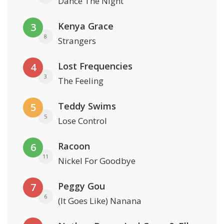
Dance The Night
Kenya Grace
3
8
Strangers
Lost Frequencies
4
3
The Feeling
Teddy Swims
5
5
Lose Control
Racoon
6
11
Nickel For Goodbye
Peggy Gou
7
6
(It Goes Like) Nanana