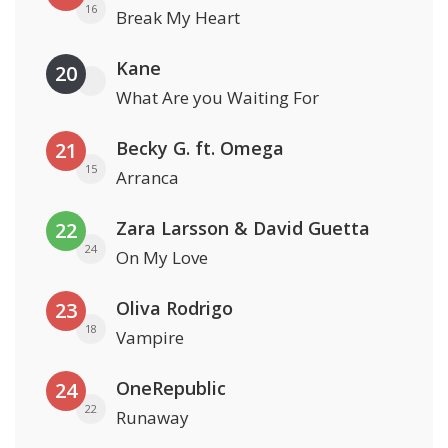
16
Break My Heart
Kane
20
What Are you Waiting For
Becky G. ft. Omega
21
15
Arranca
Zara Larsson & David Guetta
22
24
On My Love
Oliva Rodrigo
23
18
Vampire
OneRepublic
24
22
Runaway