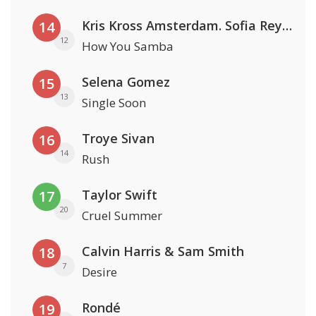
Kris Kross Amsterdam. Sofia Reyes & Tinie Tempah
14
12
How You Samba
Selena Gomez
15
13
Single Soon
Troye Sivan
16
14
Rush
Taylor Swift
17
20
Cruel Summer
Calvin Harris & Sam Smith
18
7
Desire
Rondé
19