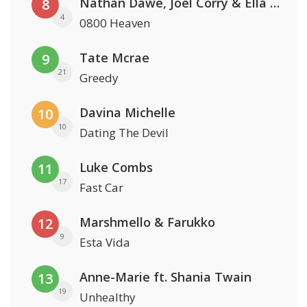
Nathan Dawe, Joel Corry & Ella Henderson
8
4
0800 Heaven
Tate Mcrae
9
21
Greedy
Davina Michelle
10
10
Dating The Devil
Luke Combs
11
17
Fast Car
Marshmello & Farukko
12
9
Esta Vida
Anne-Marie ft. Shania Twain
13
19
Unhealthy