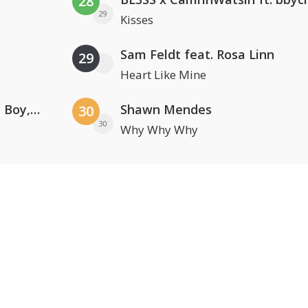
28
29
Kisses
Sam Feldt feat. Rosa Linn
29
Heart Like Mine
Coldplay ft. Little Simz, Burna Boy, Elyanna & Tini
Shawn Mendes
30
30
Why Why Why