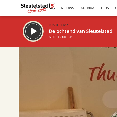
NIEUWS
AGENDA
GIDS
LUISTER LIVE:
De ochtend van Sleutelstad
6.00 - 12.00 uur
17.00
Inklappen