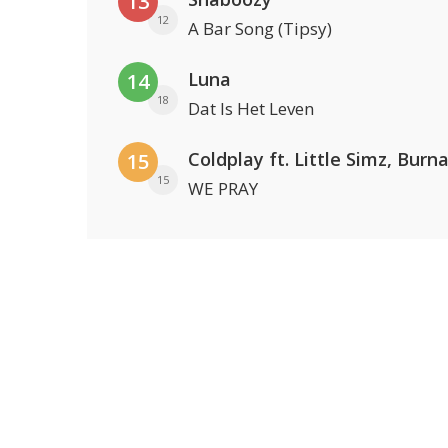
13
12
A Bar Song (Tipsy)
Luna
14
18
Dat Is Het Leven
15
15
WE PRAY