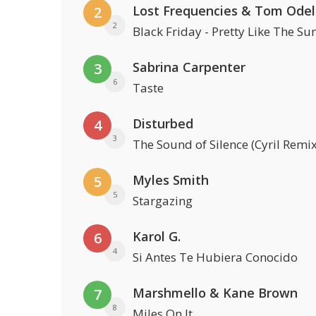
Lost Frequencies & Tom Odel
2
2
Black Friday - Pretty Like The Su
Sabrina Carpenter
3
6
Taste
Disturbed
4
3
The Sound of Silence (Cyril Remix
Myles Smith
5
5
Stargazing
Karol G.
6
4
Si Antes Te Hubiera Conocido
Marshmello & Kane Brown
7
8
Miles On It