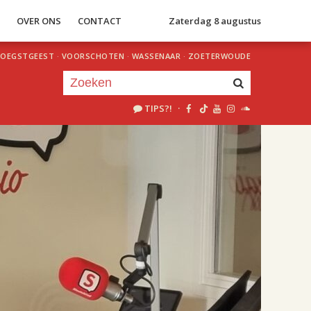
S
OVER ONS
CONTACT
Zaterdag 8 augustus
OEGSTGEEST
·
VOORSCHOTEN
·
WASSENAAR
·
ZOETERWOUDE
TIPS?!
·
Je luistert nu naar
uur 1 van 2
«
Vorig uur
Volgend uur
»
18.00