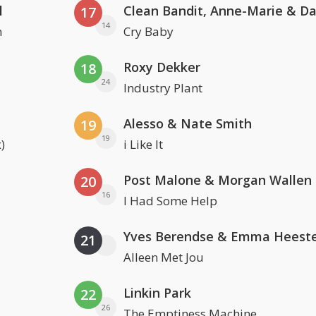
l
17
14
n
Cry Baby
Roxy Dekker
18
24
Industry Plant
Alesso & Nate Smith
19
19
)
i Like It
Post Malone & Morgan Wallen
20
16
I Had Some Help
Yves Berendse & Emma Heeste
21
Alleen Met Jou
Linkin Park
22
26
The Emptiness Machine