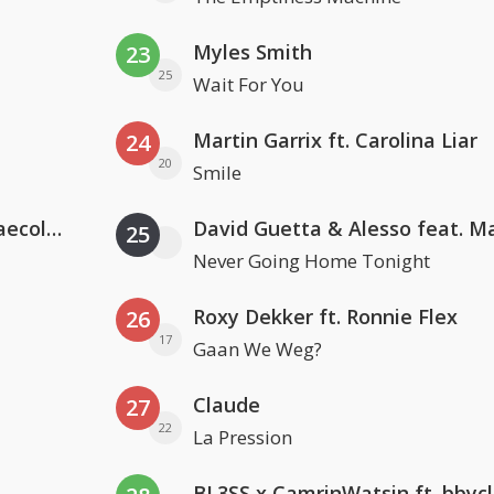
Myles Smith
23
25
Wait For You
Martin Garrix ft. Carolina Liar
24
20
Smile
Hugel x Topic x Arash feat. Daecolm
25
Never Going Home Tonight
Roxy Dekker ft. Ronnie Flex
26
17
Gaan We Weg?
Claude
27
22
La Pression
BL3SS x CamrinWatsin ft. bbyc