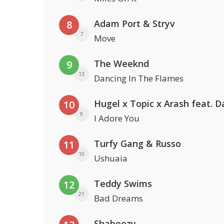
Adam Port & Stryv
8
7
Move
The Weeknd
9
13
Dancing In The Flames
10
9
I Adore You
Turfy Gang & Russo
11
10
Ushuaia
Teddy Swims
12
21
Bad Dreams
Shaboozy