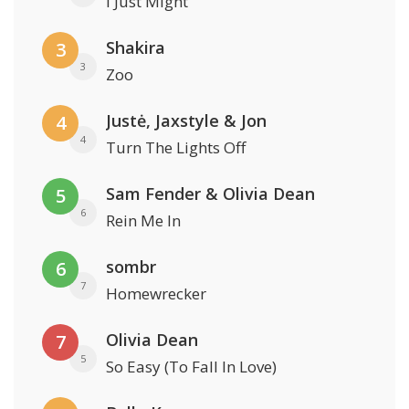
I Just Might
Shakira
3
3
Zoo
Justė, Jaxstyle & Jon
4
4
Turn The Lights Off
Sam Fender & Olivia Dean
5
6
Rein Me In
sombr
6
7
Homewrecker
Olivia Dean
7
5
So Easy (To Fall In Love)