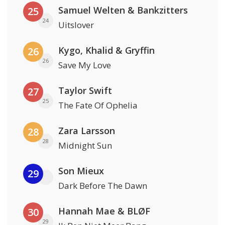
Samuel Welten & Bankzitters
25
24
Uitslover
Kygo, Khalid & Gryffin
26
26
Save My Love
Taylor Swift
27
25
The Fate Of Ophelia
Zara Larsson
28
28
Midnight Sun
Son Mieux
29
Dark Before The Dawn
Hannah Mae & BLØF
30
29