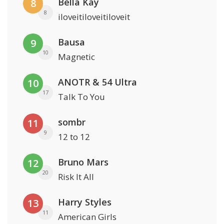
Bella Kay
8
8
iloveitiloveitiloveit
Bausa
9
10
Magnetic
ANOTR & 54 Ultra
10
17
Talk To You
sombr
11
9
12 to 12
Bruno Mars
12
20
Risk It All
Harry Styles
13
11
American Girls