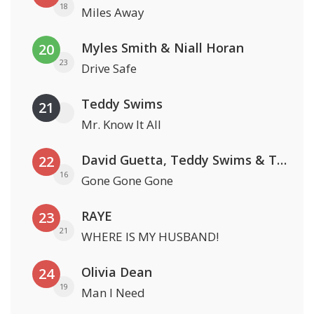
18
Miles Away
Myles Smith & Niall Horan
20
23
Drive Safe
Teddy Swims
21
Mr. Know It All
David Guetta, Teddy Swims & Tones And I
22
16
Gone Gone Gone
RAYE
23
21
WHERE IS MY HUSBAND!
Olivia Dean
24
19
Man I Need