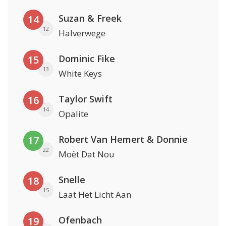
Suzan & Freek
14
12
Halverwege
Dominic Fike
15
13
White Keys
Taylor Swift
16
14
Opalite
Robert Van Hemert & Donnie
17
22
Moët Dat Nou
Snelle
18
15
Laat Het Licht Aan
Ofenbach
19