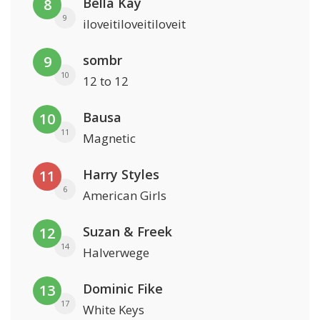
Bella Kay
8
9
iloveitiloveitiloveit
sombr
9
10
12 to 12
Bausa
10
11
Magnetic
Harry Styles
11
6
American Girls
Suzan & Freek
12
14
Halverwege
Dominic Fike
13
17
White Keys