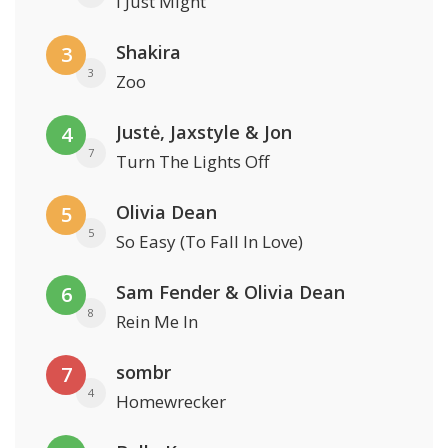
I Just Might
Shakira
3
3
Zoo
Justė, Jaxstyle & Jon
4
7
Turn The Lights Off
Olivia Dean
5
5
So Easy (To Fall In Love)
Sam Fender & Olivia Dean
6
8
Rein Me In
sombr
7
4
Homewrecker