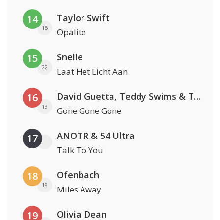
Taylor Swift
14
15
Opalite
Snelle
15
22
Laat Het Licht Aan
David Guetta, Teddy Swims & Tones And I
16
13
Gone Gone Gone
ANOTR & 54 Ultra
17
Talk To You
Ofenbach
18
18
Miles Away
Olivia Dean
19