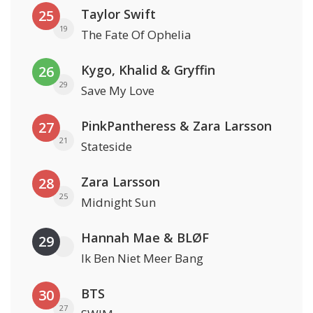
Taylor Swift
25
19
The Fate Of Ophelia
Kygo, Khalid & Gryffin
26
29
Save My Love
PinkPantheress & Zara Larsson
27
21
Stateside
Zara Larsson
28
25
Midnight Sun
Hannah Mae & BLØF
29
Ik Ben Niet Meer Bang
BTS
30
27