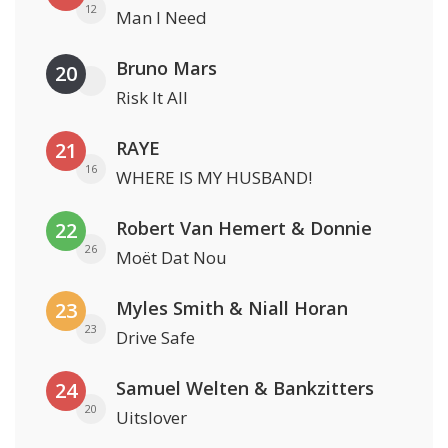
12
Man I Need
Bruno Mars
20
Risk It All
RAYE
21
16
WHERE IS MY HUSBAND!
Robert Van Hemert & Donnie
22
26
Moët Dat Nou
Myles Smith & Niall Horan
23
23
Drive Safe
Samuel Welten & Bankzitters
24
20
Uitslover