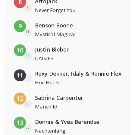
Afrojack
8
7
Never Forget You
Benson Boone
9
11
Mystical Magical
Justin Bieber
10
22
DAISIES
Roxy Dekker, Idaly & Ronnie Flex
11
Hoe Het Is
Sabrina Carpenter
12
12
Manchild
Donnie & Yves Berendse
13
27
Nachtenlang