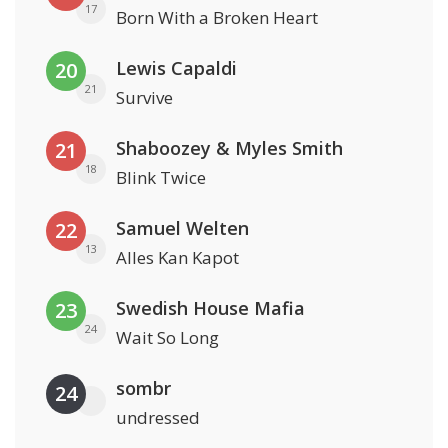
17
Born With a Broken Heart
Lewis Capaldi
20
21
Survive
Shaboozey & Myles Smith
21
18
Blink Twice
Samuel Welten
22
13
Alles Kan Kapot
Swedish House Mafia
23
24
Wait So Long
sombr
24
undressed