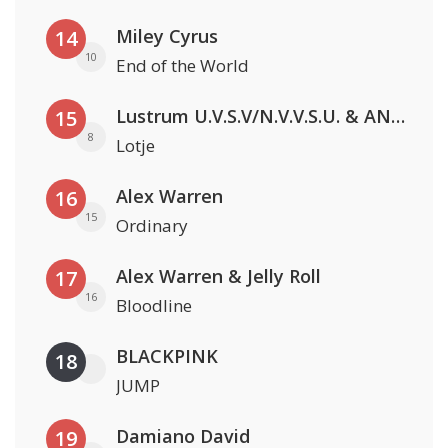
Miley Cyrus
14
10
End of the World
Lustrum U.V.S.V/N.V.V.S.U. & ANNO ONS & Jopke van Dobbenburgh & Roeland Beelen
15
8
Lotje
Alex Warren
16
15
Ordinary
Alex Warren & Jelly Roll
17
16
Bloodline
BLACKPINK
18
JUMP
Damiano David
19