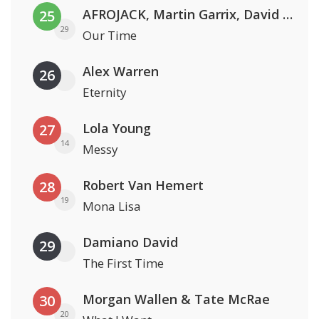
AFROJACK, Martin Garrix, David Guetta & Amél
25
29
Our Time
Alex Warren
26
Eternity
Lola Young
27
14
Messy
Robert Van Hemert
28
19
Mona Lisa
Damiano David
29
The First Time
Morgan Wallen & Tate McRae
30
20