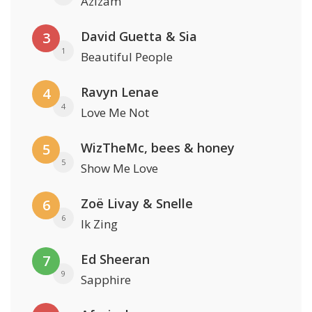
Azizam
David Guetta & Sia
3
1
Beautiful People
Ravyn Lenae
4
4
Love Me Not
WizTheMc, bees & honey
5
5
Show Me Love
Zoë Livay & Snelle
6
6
Ik Zing
Ed Sheeran
7
9
Sapphire