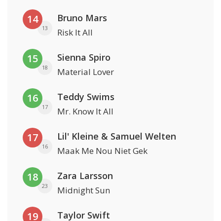
Bruno Mars
14
13
Risk It All
Sienna Spiro
15
18
Material Lover
Teddy Swims
16
17
Mr. Know It All
Lil' Kleine & Samuel Welten
17
16
Maak Me Nou Niet Gek
Zara Larsson
18
23
Midnight Sun
Taylor Swift
19