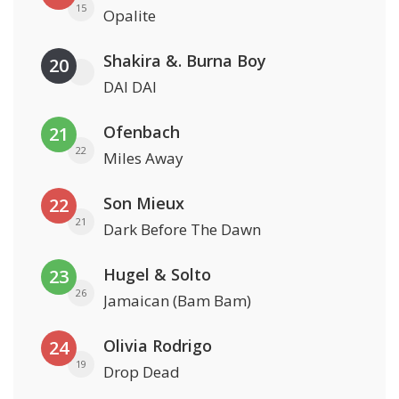
15
Opalite
Shakira &. Burna Boy
20
DAI DAI
Ofenbach
21
22
Miles Away
Son Mieux
22
21
Dark Before The Dawn
Hugel & Solto
23
26
Jamaican (Bam Bam)
Olivia Rodrigo
24
19
Drop Dead