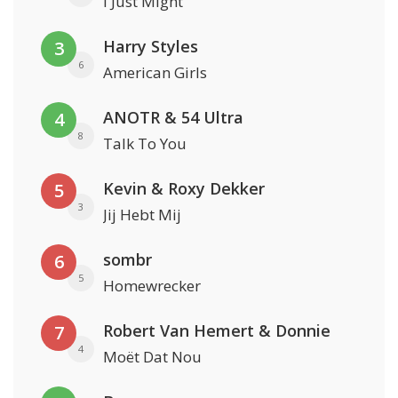
I Just Might
Harry Styles
3
6
American Girls
ANOTR & 54 Ultra
4
8
Talk To You
Kevin & Roxy Dekker
5
3
Jij Hebt Mij
sombr
6
5
Homewrecker
Robert Van Hemert & Donnie
7
4
Moët Dat Nou