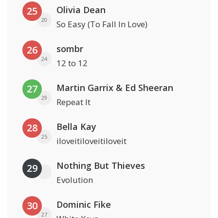
Olivia Dean
25
20
So Easy (To Fall In Love)
sombr
26
24
12 to 12
Martin Garrix & Ed Sheeran
27
29
Repeat It
Bella Kay
28
25
iloveitiloveitiloveit
Nothing But Thieves
29
Evolution
Dominic Fike
30
27