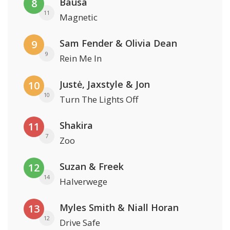
Bausa
8
11
Magnetic
Sam Fender & Olivia Dean
9
9
Rein Me In
Justė, Jaxstyle & Jon
10
10
Turn The Lights Off
Shakira
11
7
Zoo
Suzan & Freek
12
14
Halverwege
Myles Smith & Niall Horan
13
12
Drive Safe