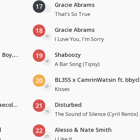
Gracie Abrams
17
That's So True
Gracie Abrams
18
10
I Love You, I'm Sorry
Coldplay ft. Little Simz, Burna Boy, Elyanna & Tini
Shaboozy
19
18
A Bar Song (Tipsy)
BL3SS x CamrinWatsin ft. bbyc
20
20
Kisses
Hugel x Topic x Arash feat. Daecolm
Disturbed
21
16
The Sound of Silence (Cyril Remix)
l
Alesso & Nate Smith
22
21
n
i Like It