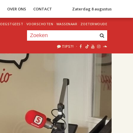
S
OVER ONS
CONTACT
Zaterdag 8 augustus
OEGSTGEEST
·
VOORSCHOTEN
·
WASSENAAR
·
ZOETERWOUDE
TIPS?!
·
Je luistert nu naar
uur 1 van 2
«
Vorig uur
Volgend uur
»
18.00