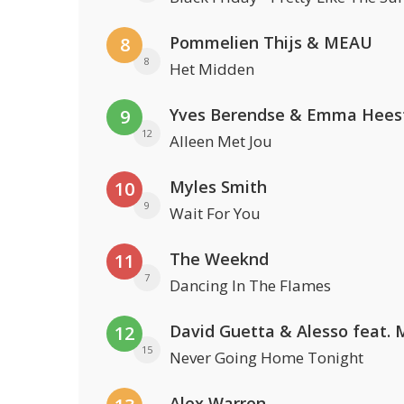
Pommelien Thijs & MEAU
8
8
Het Midden
Yves Berendse & Emma Hees
9
12
Alleen Met Jou
Myles Smith
10
9
Wait For You
The Weeknd
11
7
Dancing In The Flames
12
15
Never Going Home Tonight
Alex Warren