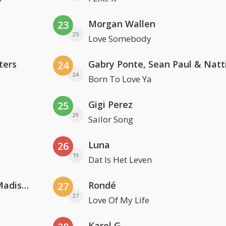
Morgan Wallen
23
25
Love Somebody
ters
24
24
Born To Love Ya
Gigi Perez
25
29
Sailor Song
Luna
26
19
Dat Is Het Leven
David Guetta & Alesso feat. Madison Love
Rondé
27
27
Love Of My Life
Karol G.