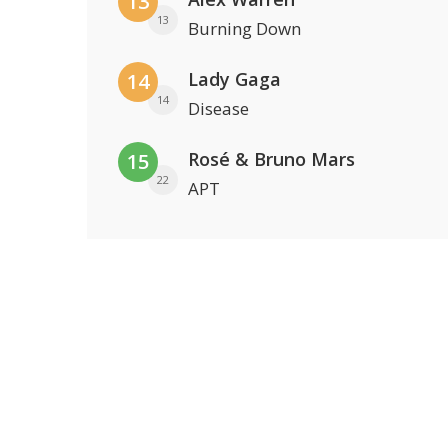
13
13
Burning Down
Lady Gaga
14
14
Disease
Rosé & Bruno Mars
15
22
APT