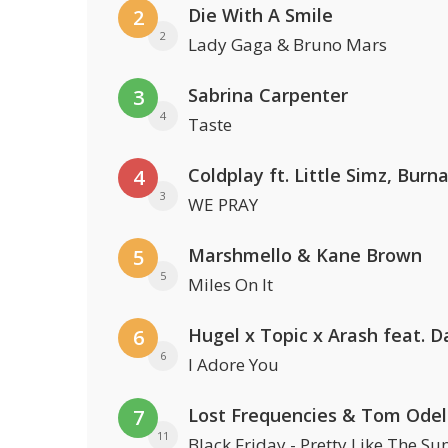
Die With A Smile
2
2
Lady Gaga & Bruno Mars
Sabrina Carpenter
3
4
Taste
4
3
WE PRAY
Marshmello & Kane Brown
5
5
Miles On It
6
6
I Adore You
Lost Frequencies & Tom Odel
7
11
Black Friday - Pretty Like The Su