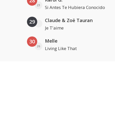
28
23
Si Antes Te Hubiera Conocido
Claude & Zoë Tauran
29
Je T'aime
Melle
30
26
Living Like That