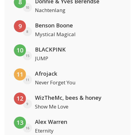
Donnie & Yves Berendse
8
10
Nachtenlang
Benson Boone
9
8
Mystical Magical
BLACKPINK
10
15
JUMP
Afrojack
11
11
Never Forget You
WizTheMc, bees & honey
12
9
Show Me Love
Alex Warren
13
16
Eternity