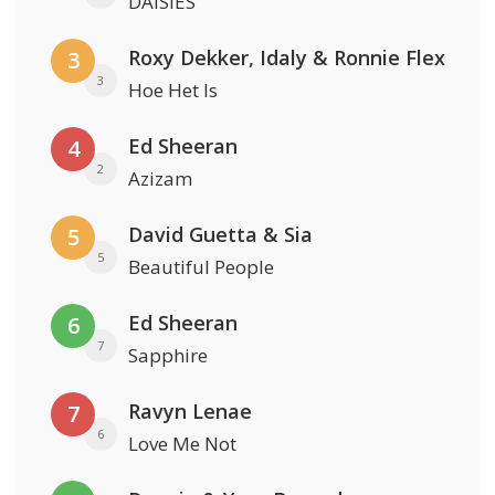
DAISIES
Roxy Dekker, Idaly & Ronnie Flex
3
3
Hoe Het Is
Ed Sheeran
4
2
Azizam
David Guetta & Sia
5
5
Beautiful People
Ed Sheeran
6
7
Sapphire
Ravyn Lenae
7
6
Love Me Not