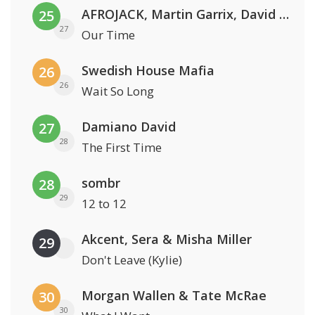
AFROJACK, Martin Garrix, David Guetta & Amél
25
27
Our Time
Swedish House Mafia
26
26
Wait So Long
Damiano David
27
28
The First Time
sombr
28
29
12 to 12
Akcent, Sera & Misha Miller
29
Don't Leave (Kylie)
Morgan Wallen & Tate McRae
30
30