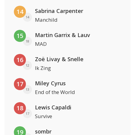
Sabrina Carpenter
14
14
Manchild
Martin Garrix & Lauv
15
18
MAD
Zoë Livay & Snelle
16
12
Ik Zing
Miley Cyrus
17
13
End of the World
Lewis Capaldi
18
17
Survive
sombr
19