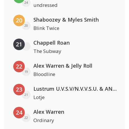
24
undressed
Shaboozey & Myles Smith
20
20
Blink Twice
Chappell Roan
21
The Subway
Alex Warren & Jelly Roll
22
19
Bloodline
Lustrum U.V.S.V/N.V.V.S.U. & ANNO ONS & Jopke van Dobbenburgh & Roeland Beelen
23
21
Lotje
Alex Warren
24
22
Ordinary